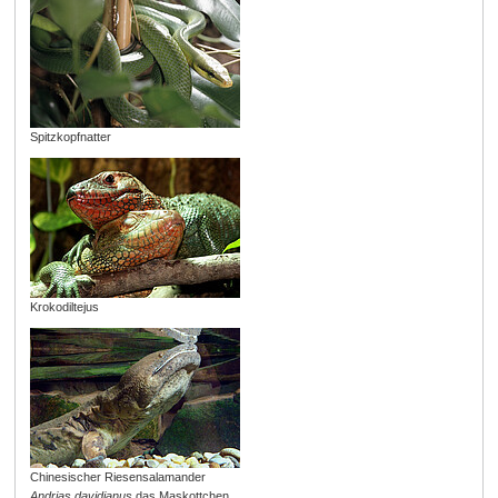
Spitzkopfnatter
Krokodiltejus
Chinesischer Riesensalamander
Andrias davidianus
das Maskottchen