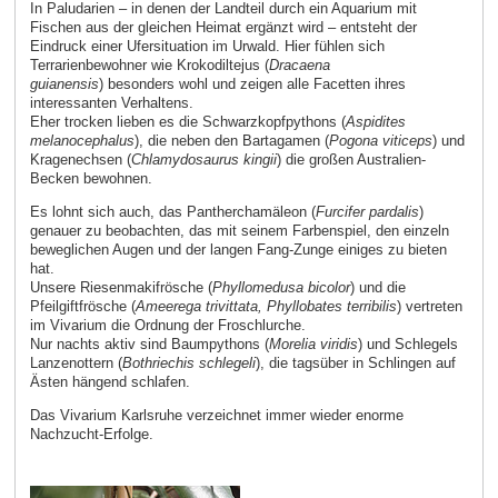
In Paludarien – in denen der Landteil durch ein Aquarium mit
Fischen aus der gleichen Heimat ergänzt wird – entsteht der
Eindruck einer Ufersituation im Urwald. Hier fühlen sich
Terrarienbewohner wie Krokodiltejus (
Dracaena
guianensis
) besonders wohl und zeigen alle Facetten ihres
interessanten Verhaltens.
Eher trocken lieben es die Schwarzkopfpythons (
Aspidites
melanocephalus
), die neben den Bartagamen (
Pogona viticeps
) und
Kragenechsen (
Chlamydosaurus kingii
) die großen Australien-
Becken bewohnen.
Es lohnt sich auch, das Pantherchamäleon (
Furcifer pardalis
)
genauer zu beobachten, das mit seinem Farbenspiel, den einzeln
beweglichen Augen und der langen Fang-Zunge einiges zu bieten
hat.
Unsere Riesenmakifrösche (
Phyllomedusa bicolor
) und die
Pfeilgiftfrösche (
Ameerega trivittata, Phyllobates terribilis
) vertreten
im Vivarium die Ordnung der Froschlurche.
Nur nachts aktiv sind Baumpythons (
Morelia viridis
) und Schlegels
Lanzenottern (
Bothriechis schlegeli
), die tagsüber in Schlingen auf
Ästen hängend schlafen.
Das Vivarium Karlsruhe verzeichnet immer wieder enorme
Nachzucht-Erfolge.