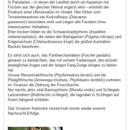
In Paludarien – in denen der Landteil durch ein Aquarium mit
Fischen aus der gleichen Heimat ergänzt wird – entsteht der
Eindruck einer Ufersituation im Urwald. Hier fühlen sich
Terrarienbewohner wie Krokodiltejus (
Dracaena
guianensis
) besonders wohl und zeigen alle Facetten ihres
interessanten Verhaltens.
Eher trocken lieben es die Schwarzkopfpythons (
Aspidites
melanocephalus
), die neben den Bartagamen (
Pogona viticeps
) und
Kragenechsen (
Chlamydosaurus kingii
) die großen Australien-
Becken bewohnen.
Es lohnt sich auch, das Pantherchamäleon (
Furcifer pardalis
)
genauer zu beobachten, das mit seinem Farbenspiel, den einzeln
beweglichen Augen und der langen Fang-Zunge einiges zu bieten
hat.
Unsere Riesenmakifrösche (
Phyllomedusa bicolor
) und die
Pfeilgiftfrösche (
Ameerega trivittata, Phyllobates terribilis
) vertreten
im Vivarium die Ordnung der Froschlurche.
Nur nachts aktiv sind Baumpythons (
Morelia viridis
) und Schlegels
Lanzenottern (
Bothriechis schlegeli
), die tagsüber in Schlingen auf
Ästen hängend schlafen.
Das Vivarium Karlsruhe verzeichnet immer wieder enorme
Nachzucht-Erfolge.