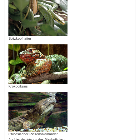
Spitzkopfnatter
Krokodiltejus
Chinesischer Riesensalamander
Andrias davidianus
das Maskottchen