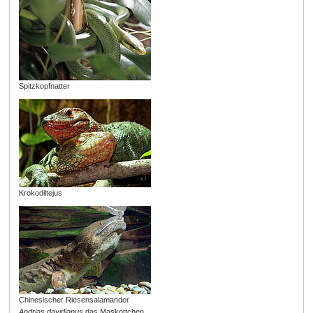
Spitzkopfnatter
Krokodiltejus
Chinesischer Riesensalamander
Andrias davidianus
das Maskottchen