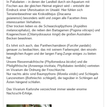
In Paludarien – in denen der Landteil durch ein Aquarium mit
Fischen aus der gleichen Heimat ergänzt wird – entsteht der
Eindruck einer Ufersituation im Urwald. Hier fühlen sich
Terrarienbewohner wie Krokodiltejus (
Dracaena
guianensis
) besonders wohl und zeigen alle Facetten ihres
interessanten Verhaltens.
Eher trocken lieben es die Schwarzkopfpythons (
Aspidites
melanocephalus
), die neben den Bartagamen (
Pogona viticeps
) und
Kragenechsen (
Chlamydosaurus kingii
) die großen Australien-
Becken bewohnen.
Es lohnt sich auch, das Pantherchamäleon (
Furcifer pardalis
)
genauer zu beobachten, das mit seinem Farbenspiel, den einzeln
beweglichen Augen und der langen Fang-Zunge einiges zu bieten
hat.
Unsere Riesenmakifrösche (
Phyllomedusa bicolor
) und die
Pfeilgiftfrösche (
Ameerega trivittata, Phyllobates terribilis
) vertreten
im Vivarium die Ordnung der Froschlurche.
Nur nachts aktiv sind Baumpythons (
Morelia viridis
) und Schlegels
Lanzenottern (
Bothriechis schlegeli
), die tagsüber in Schlingen auf
Ästen hängend schlafen.
Das Vivarium Karlsruhe verzeichnet immer wieder enorme
Nachzucht-Erfolge.