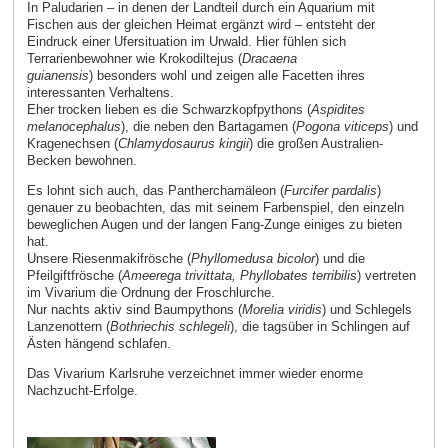
In Paludarien – in denen der Landteil durch ein Aquarium mit
Fischen aus der gleichen Heimat ergänzt wird – entsteht der
Eindruck einer Ufersituation im Urwald. Hier fühlen sich
Terrarienbewohner wie Krokodiltejus (
Dracaena
guianensis
) besonders wohl und zeigen alle Facetten ihres
interessanten Verhaltens.
Eher trocken lieben es die Schwarzkopfpythons (
Aspidites
melanocephalus
), die neben den Bartagamen (
Pogona viticeps
) und
Kragenechsen (
Chlamydosaurus kingii
) die großen Australien-
Becken bewohnen.
Es lohnt sich auch, das Pantherchamäleon (
Furcifer pardalis
)
genauer zu beobachten, das mit seinem Farbenspiel, den einzeln
beweglichen Augen und der langen Fang-Zunge einiges zu bieten
hat.
Unsere Riesenmakifrösche (
Phyllomedusa bicolor
) und die
Pfeilgiftfrösche (
Ameerega trivittata, Phyllobates terribilis
) vertreten
im Vivarium die Ordnung der Froschlurche.
Nur nachts aktiv sind Baumpythons (
Morelia viridis
) und Schlegels
Lanzenottern (
Bothriechis schlegeli
), die tagsüber in Schlingen auf
Ästen hängend schlafen.
Das Vivarium Karlsruhe verzeichnet immer wieder enorme
Nachzucht-Erfolge.