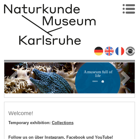
A museum full of
life
more
Welcome!
Temporary exhibition:
Collections
Follow us on über
Instagram
,
Facebook
und
YouTube!