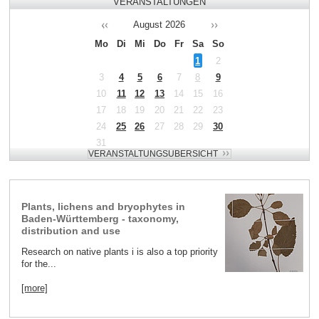
VERANSTALTUNGEN
August
2026
Mo
Di
Mi
Do
Fr
Sa
So
1
2
3
4
5
6
7
8
9
10
11
12
13
14
15
16
17
18
19
20
21
22
23
24
25
26
27
28
29
30
31
Plants, lichens and bryophytes in
Baden-Württemberg - taxonomy,
distribution and use
Research on native plants i is also a top priority
for the...
[more]