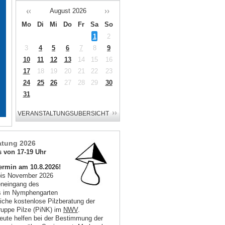
August
2026
Mo
Di
Mi
Do
Fr
Sa
So
1
2
3
4
5
6
7
8
9
10
11
12
13
14
15
16
17
18
19
20
21
22
23
24
25
26
27
28
29
30
31
atung 2026
 von 17-19 Uhr
ermin am 10.8.2026!
bis November 2026
eneingang des
s im Nymphengarten
iche kostenlose Pilzberatung der
ruppe Pilze (PiNK) im
NWV
.
leute helfen bei der Bestimmung der