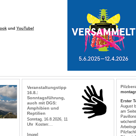
ook
und
YouTube!
Pilzber
Veranstaltungstipp
montags
16.8.:
Sonntagsführung,
Erster T
auch mit DGS:
August 
Amphibien und
am Seit
Reptilien
Pavillon
Sonntag, 16.8.2026, 11
wöchentl
Uhr Kosten:...
Arbeitsg
Pilzfach
[more]