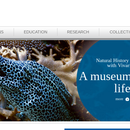
NS
EDUCATION
RESEARCH
COLLECT
Natural Histor
with Viva
A museum 
lif
more