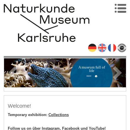
A museum full of
life
more
Welcome!
Temporary exhibition:
Collections
Follow us on über
Instagram
,
Facebook
und
YouTube!