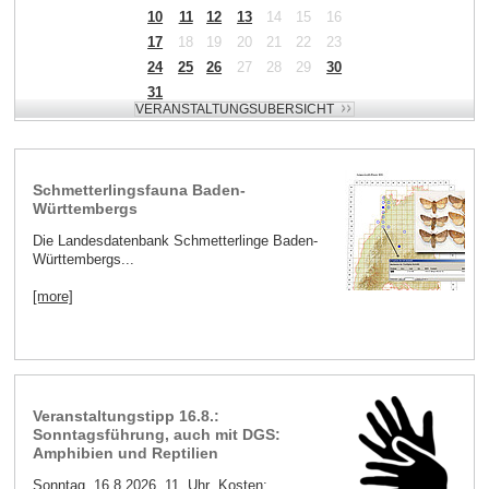
10
11
12
13
14
15
16
17
18
19
20
21
22
23
24
25
26
27
28
29
30
31
Schmetterlingsfauna Baden-
Württembergs
Die Landesdatenbank Schmetterlinge Baden-
Württembergs...
[more]
Veranstaltungstipp 16.8.:
Sonntagsführung, auch mit DGS:
Amphibien und Reptilien
Sonntag, 16.8.2026, 11 Uhr Kosten:...