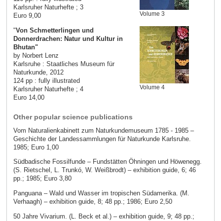
Karlsruher Naturhefte ; 3
Volume 3
Euro 9,00
"
Von Schmetterlingen und
Donnerdrachen: Natur und Kultur in
Bhutan"
by Norbert Lenz
Karlsruhe : Staatliches Museum für
Naturkunde, 2012
124 pp : fully illustrated
Volume 4
Karlsruher Naturhefte ; 4
Euro 14,00
Other popular science publications
Vom Naturalienkabinett zum Naturkundemuseum 1785 - 1985 –
Geschichte der Landessammlungen für Naturkunde Karlsruhe.
1985; Euro 1,00
Südbadische Fossilfunde – Fundstätten Öhningen und Höwenegg.
(S. Rietschel, L. Trunkó, W. Weißbrodt) – exhibition guide, 6; 46
pp.; 1985; Euro 3,80
Panguana – Wald und Wasser im tropischen Südamerika. (M.
Verhaagh) – exhibition guide, 8; 48 pp.; 1986; Euro 2,50
50 Jahre Vivarium. (L. Beck et al.) – exhibition guide, 9; 48 pp.;