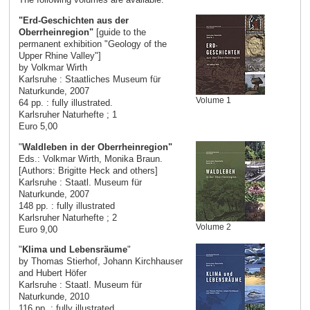
"Erd-Geschichten aus der
Oberrheinregion"
[guide to the
permanent exhibition "Geology of the
Upper Rhine Valley"]
by Volkmar Wirth
Karlsruhe : Staatliches Museum für
Naturkunde, 2007
Volume 1
64 pp. : fully illustrated.
Karlsruher Naturhefte ; 1
Euro 5,00
"
Waldleben in der Oberrheinregion"
Eds.: Volkmar Wirth, Monika Braun.
[Authors: Brigitte Heck and others]
Karlsruhe : Staatl. Museum für
Naturkunde, 2007
148 pp. : fully illustrated
Karlsruher Naturhefte ; 2
Volume 2
Euro 9,00
"
Klima und Lebensräume
"
by Thomas Stierhof, Johann Kirchhauser
and Hubert Höfer
Karlsruhe : Staatl. Museum für
Naturkunde, 2010
116 pp. : fully illustrated