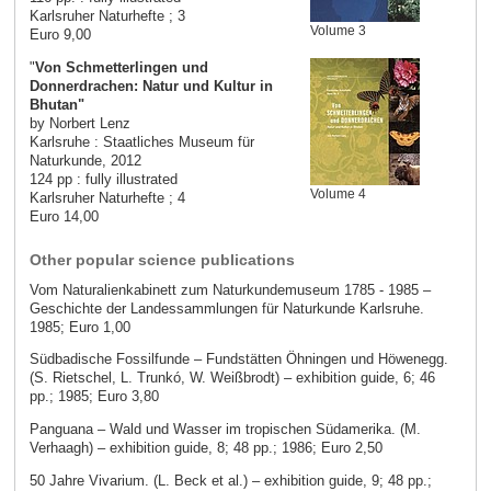
Karlsruher Naturhefte ; 3
Volume 3
Euro 9,00
"
Von Schmetterlingen und
Donnerdrachen: Natur und Kultur in
Bhutan"
by Norbert Lenz
Karlsruhe : Staatliches Museum für
Naturkunde, 2012
124 pp : fully illustrated
Volume 4
Karlsruher Naturhefte ; 4
Euro 14,00
Other popular science publications
Vom Naturalienkabinett zum Naturkundemuseum 1785 - 1985 –
Geschichte der Landessammlungen für Naturkunde Karlsruhe.
1985; Euro 1,00
Südbadische Fossilfunde – Fundstätten Öhningen und Höwenegg.
(S. Rietschel, L. Trunkó, W. Weißbrodt) – exhibition guide, 6; 46
pp.; 1985; Euro 3,80
Panguana – Wald und Wasser im tropischen Südamerika. (M.
Verhaagh) – exhibition guide, 8; 48 pp.; 1986; Euro 2,50
50 Jahre Vivarium. (L. Beck et al.) – exhibition guide, 9; 48 pp.;