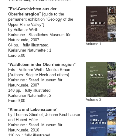
"Erd-Geschichten aus der
Oberrheinregion"
[guide to the
permanent exhibition "Geology of the
Upper Rhine Valley"]
by Volkmar Wirth
Karlsruhe : Staatliches Museum für
Naturkunde, 2007
Volume 1
64 pp. : fully illustrated.
Karlsruher Naturhefte ; 1
Euro 5,00
"
Waldleben in der Oberrheinregion"
Eds.: Volkmar Wirth, Monika Braun.
[Authors: Brigitte Heck and others]
Karlsruhe : Staatl. Museum für
Naturkunde, 2007
148 pp. : fully illustrated
Karlsruher Naturhefte ; 2
Volume 2
Euro 9,00
"
Klima und Lebensräume
"
by Thomas Stierhof, Johann Kirchhauser
and Hubert Höfer
Karlsruhe : Staatl. Museum für
Naturkunde, 2010
116 pp. : fully illustrated