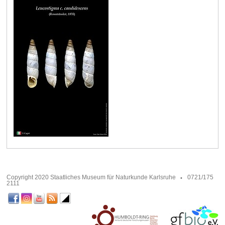
Copyright 2020 Staatliches Museum für Naturkunde Karlsruhe
0721/175
2111