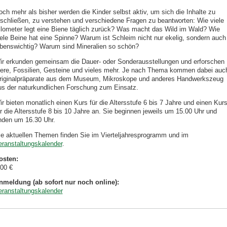
och mehr als bisher werden die Kinder selbst aktiv, um sich die Inhalte zu
rschließen, zu verstehen und verschiedene Fragen zu beantworten: Wie viele
ilometer legt eine Biene täglich zurück? Was macht das Wild im Wald? Wie
iele Beine hat eine Spinne? Warum ist Schleim nicht nur ekelig, sondern auch
ebenswichtig? Warum sind Mineralien so schön?
ir erkunden gemeinsam die Dauer- oder Sonderausstellungen und erforschen
iere, Fossilien, Gesteine und vieles mehr. Je nach Thema kommen dabei auc
riginalpräparate aus dem Museum, Mikroskope und anderes Handwerkszeug
us der naturkundlichen Forschung zum Einsatz.
r bieten monatlich einen Kurs für die Altersstufe 6 bis 7 Jahre und einen Kur
ür die Altersstufe 8 bis 10 Jahre an. Sie beginnen jeweils um 15.00 Uhr und
nden um 16.30 Uhr.
ie aktuellen Themen finden Sie im Vierteljahresprogramm und im
eranstaltungskalender
.
osten:
,00 €
nmeldung (ab sofort nur noch online):
eranstaltungskalender