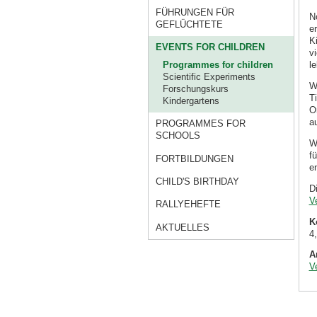
FÜHRUNGEN FÜR
N
GEFLÜCHTETE
e
K
EVENTS FOR CHILDREN
v
Programmes for children
l
Scientific Experiments
W
Forschungskurs
T
Kindergartens
O
a
PROGRAMMES FOR
SCHOOLS
Wi
f
FORTBILDUNGEN
e
CHILD'S BIRTHDAY
D
V
RALLYEHEFTE
K
AKTUELLES
4
A
V