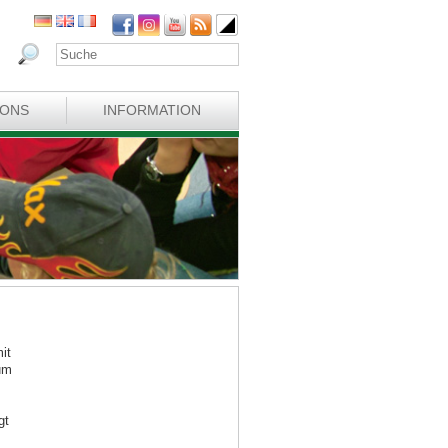
IONS
INFORMATION
it
um
gt