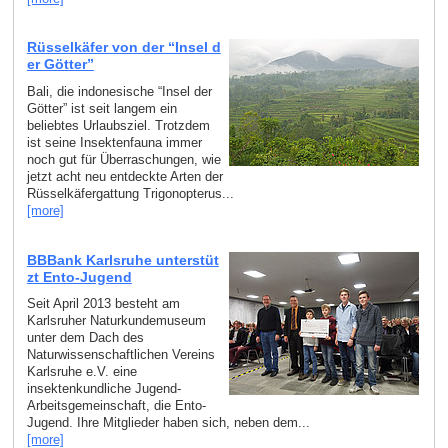
Rüsselkäfer von der “Insel d
er Götter”
Bali, die indonesische “Insel der
Götter” ist seit langem ein
beliebtes Urlaubsziel. Trotzdem
ist seine Insektenfauna immer
noch gut für Überraschungen, wie
jetzt acht neu entdeckte Arten der
Rüsselkäfergattung Trigonopterus...
[more]
BBBank Karlsruhe unterstüt
zt Ento-Jugend
Seit April 2013 besteht am
Karlsruher Naturkundemuseum
unter dem Dach des
Naturwissenschaftlichen Vereins
Karlsruhe e.V. eine
insektenkundliche Jugend-
Arbeitsgemeinschaft, die Ento-
Jugend. Ihre Mitglieder haben sich, neben dem...
[more]