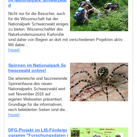
im Nationalpark Schwarzwal
d
Nicht nur für die Besucher, auch
für die Wissenschaft hat der
Nationalpark Schwarzwald einiges
zu bieten: Wissenschaftler des
Naturkundemuseums Karlsruhe
sind daher von Beginn an dort mit verschiedenen Projekten aktiv.
Mit dabei...
[more]
Spinnen im Nationalpark Sc
hwarzwald online!
Die artenreiche und faszinierende
Spinnenfauna des neuen
Nationalparks Schwarzwald wird
seit November 2016 auf
eigenen Webseiten präsentiert.
Grundlage für die informativen,
reich bebilderten Seiten sind die...
[more]
DFG-Projekt im LIS-Förderpr
ogramm "Forschungsdaten i