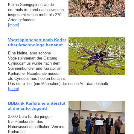
Kleine Springspinne wurde
erstmals im Land nachgewiesen,
insgesamt schon mehr als 270
Arten gefunden.
[more]
Vogelspinnenart nach Karlsr
uher Arachnologe benannt
Eine kleine, aber schöne
Vogelspinnenart der Gattung
Cyriocosmus wurde nach dem
Spinnenkundler und Kurator am
Karlsruher Naturkundemuseum
als Cyriocosmus hoeferi benannt.
Das erste Tier (ein Männchen) der neuen Art, das deshalb...
[more]
BBBank Karlsruhe unterstüt
zt die Ento-Jugend
3.000 Euro für die jungen
Insektenkundler des
Naturwissenschaftlichen Vereins
Karlsruhe