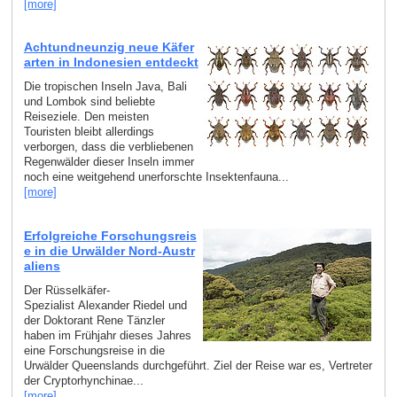
[more]
Achtundneunzig neue Käfer
arten in Indonesien entdeckt
Die tropischen Inseln Java, Bali
und Lombok sind beliebte
Reiseziele. Den meisten
Touristen bleibt allerdings
verborgen, dass die verbliebenen
Regenwälder dieser Inseln immer
noch eine weitgehend unerforschte Insektenfauna...
[more]
Erfolgreiche Forschungsreis
e in die Urwälder Nord-Austr
aliens
Der Rüsselkäfer-
Spezialist Alexander Riedel und
der Doktorant Rene Tänzler
haben im Frühjahr dieses Jahres
eine Forschungsreise in die
Urwälder Queenslands durchgeführt. Ziel der Reise war es, Vertreter
der Cryptorhynchinae...
[more]