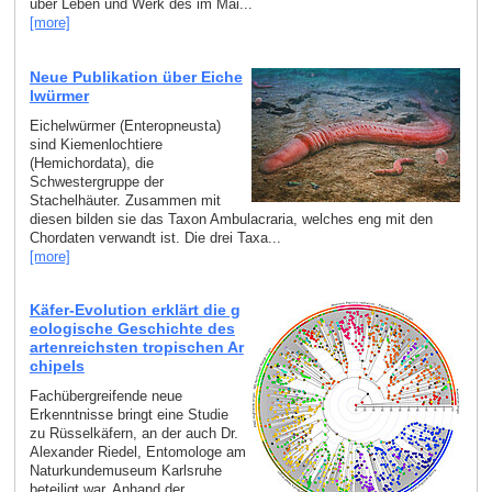
über Leben und Werk des im Mai...
[more]
Neue Publikation über Eiche
lwürmer
Eichelwürmer (Enteropneusta)
sind Kiemenlochtiere
(Hemichordata), die
Schwestergruppe der
Stachelhäuter. Zusammen mit
diesen bilden sie das Taxon Ambulacraria, welches eng mit den
Chordaten verwandt ist. Die drei Taxa...
[more]
Käfer-Evolution erklärt die g
eologische Geschichte des
artenreichsten tropischen Ar
chipels
Fachübergreifende neue
Erkenntnisse bringt eine Studie
zu Rüsselkäfern, an der auch Dr.
Alexander Riedel, Entomologe am
Naturkundemuseum Karlsruhe
beteiligt war. Anhand der