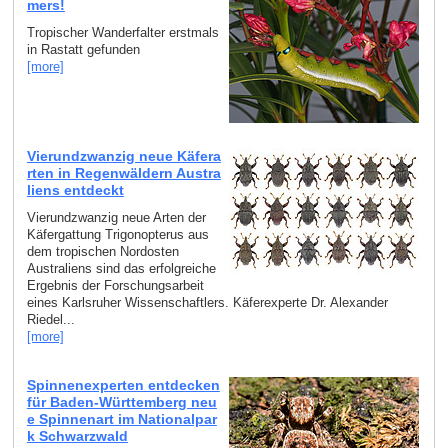
mers!
Tropischer Wanderfalter erstmals
in Rastatt gefunden
[more]
Vierundzwanzig neue Käfera
rten in Regenwäldern Austra
liens entdeckt
Vierundzwanzig neue Arten der
Käfergattung Trigonopterus aus
dem tropischen Nordosten
Australiens sind das erfolgreiche
Ergebnis der Forschungsarbeit
eines Karlsruher Wissenschaftlers. Käferexperte Dr. Alexander
Riedel...
[more]
Spinnenexperten entdecken
für Baden-Württemberg neu
e Spinnenart im Nationalpar
k Schwarzwald