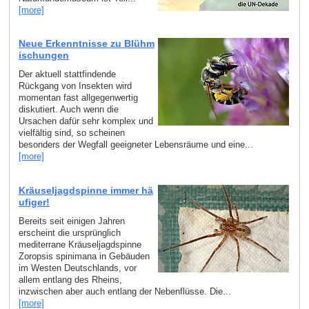
[more]
Neue Erkenntnisse zu Blühm
ischungen
Der aktuell stattfindende
Rückgang von Insekten wird
momentan fast allgegenwertig
diskutiert. Auch wenn die
Ursachen dafür sehr komplex und
vielfältig sind, so scheinen
besonders der Wegfall geeigneter Lebensräume und eine...
[more]
Kräuseljagdspinne immer hä
ufiger!
Bereits seit einigen Jahren
erscheint die ursprünglich
mediterrane Kräuseljagdspinne
Zoropsis spinimana in Gebäuden
im Westen Deutschlands, vor
allem entlang des Rheins,
inzwischen aber auch entlang der Nebenflüsse. Die...
[more]