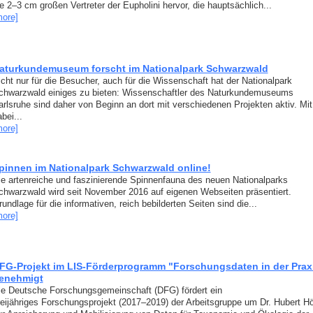
e 2–3 cm großen Vertreter der Eupholini hervor, die hauptsächlich...
more]
aturkundemuseum forscht im Nationalpark Schwarzwald
icht nur für die Besucher, auch für die Wissenschaft hat der Nationalpark
chwarzwald einiges zu bieten: Wissenschaftler des Naturkundemuseums
arlsruhe sind daher von Beginn an dort mit verschiedenen Projekten aktiv. Mit
bei...
more]
pinnen im Nationalpark Schwarzwald online!
ie artenreiche und faszinierende Spinnenfauna des neuen Nationalparks
chwarzwald wird seit November 2016 auf eigenen Webseiten präsentiert.
undlage für die informativen, reich bebilderten Seiten sind die...
more]
FG-Projekt im LIS-Förderprogramm "Forschungsdaten in der Prax
enehmigt
ie Deutsche Forschungsgemeinschaft (DFG) fördert ein
reijähriges Forschungsprojekt (2017–2019) der Arbeitsgruppe um Dr. Hubert Hö