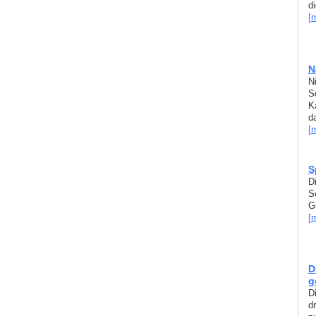
di
[
N
N
S
K
da
[
S
D
S
Gr
[
D
g
D
d