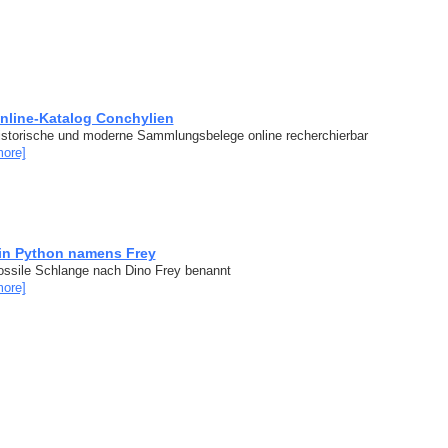
nline-Katalog Conchylien
istorische und moderne Sammlungsbelege online recherchierbar
more]
in Python namens Frey
ossile Schlange nach Dino Frey benannt
more]