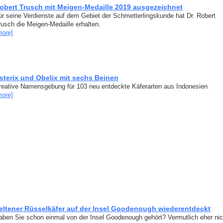
obert Trusch mit Meigen-Medaille 2019 ausgezeichnet
ür seine Verdienste auf dem Gebiet der Schmetterlingskunde hat Dr. Robert
rusch die Meigen-Medaille erhalten.
more]
sterix und Obelix mit sechs Beinen
reative Namensgebung für 103 neu entdeckte Käferarten aus Indonesien
more]
eltener Rüsselkäfer auf der Insel Goodenough wiederentdeckt
aben Sie schon einmal von der Insel Goodenough gehört? Vermutlich eher nic