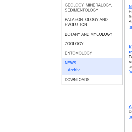
GEOLOGY, MINERALOGY,
N
SEDIMENTOLOGY
E
S
PALAEONTOLOGY AND
A
EVOLUTION
[
BOTANY AND MYCOLOGY
ZOOLOGY
K
t
ENTOMOLOGY
F
a
NEWS
w
Archiv
[
DOWNLOADS
A
D
[