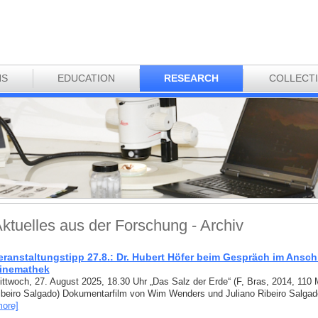
NS
EDUCATION
RESEARCH
COLLECT
ktuelles aus der Forschung - Archiv
eranstaltungstipp 27.8.: Dr. Hubert Höfer beim Gespräch im Ansch
inemathek
ittwoch, 27. August 2025, 18.30 Uhr „Das Salz der Erde“ (F, Bras, 2014, 110
ibeiro Salgado) Dokumentarfilm von Wim Wenders und Juliano Ribeiro Salgad
more]