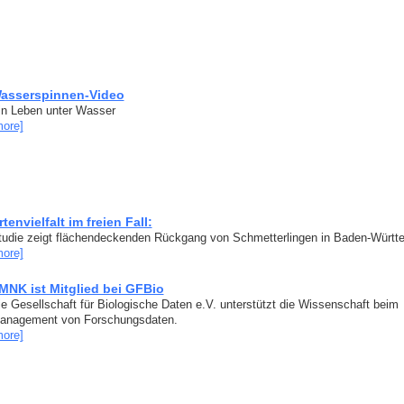
asserspinnen-Video
in Leben unter Wasser
more]
rtenvielfalt im freien Fall:
tudie zeigt flächendeckenden Rückgang von Schmetterlingen in Baden-Württ
more]
MNK ist Mitglied bei GFBio
ie Gesellschaft für Biologische Daten e.V. unterstützt die Wissenschaft beim
anagement von Forschungsdaten.
more]