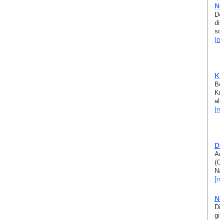
N
D
d
s
[
K
Be
K
a
[
D
A
(
Nä
[
N
D
g