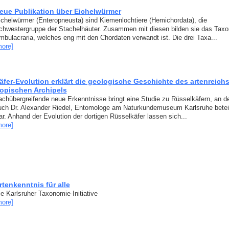
eue Publikation über Eichelwürmer
ichelwürmer (Enteropneusta) sind Kiemenlochtiere (Hemichordata), die
chwestergruppe der Stachelhäuter. Zusammen mit diesen bilden sie das Taxo
mbulacraria, welches eng mit den Chordaten verwandt ist. Die drei Taxa...
more]
äfer-Evolution erklärt die geologische Geschichte des artenreich
ropischen Archipels
achübergreifende neue Erkenntnisse bringt eine Studie zu Rüsselkäfern, an d
uch Dr. Alexander Riedel, Entomologe am Naturkundemuseum Karlsruhe beteil
ar. Anhand der Evolution der dortigen Rüsselkäfer lassen sich...
more]
rtenkenntnis für alle
ie Karlsruher Taxonomie-Initiative
more]