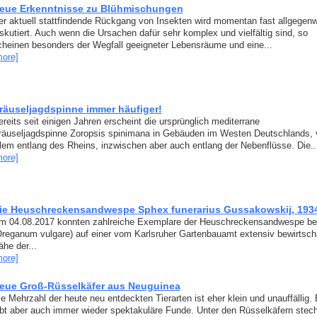
eue Erkenntnisse zu Blühmischungen
er aktuell stattfindende Rückgang von Insekten wird momentan fast allgegenw
iskutiert. Auch wenn die Ursachen dafür sehr komplex und vielfältig sind, so
cheinen besonders der Wegfall geeigneter Lebensräume und eine...
more]
räuseljagdspinne immer häufiger!
reits seit einigen Jahren erscheint die ursprünglich mediterrane
räuseljagdspinne Zoropsis spinimana in Gebäuden im Westen Deutschlands, 
llem entlang des Rheins, inzwischen aber auch entlang der Nebenflüsse. Die..
more]
ie Heuschreckensandwespe Sphex funerarius Gussakowskij, 1934 
m 04.08.2017 konnten zahlreiche Exemplare der Heuschreckensandwespe b
Oreganum vulgare) auf einer vom Karlsruher Gartenbauamt extensiv bewirtscha
he der...
more]
eue Groß-Rüsselkäfer aus Neuguinea
ie Mehrzahl der heute neu entdeckten Tierarten ist eher klein und unauffällig.
ibt aber auch immer wieder spektakuläre Funde. Unter den Rüsselkäfern stec