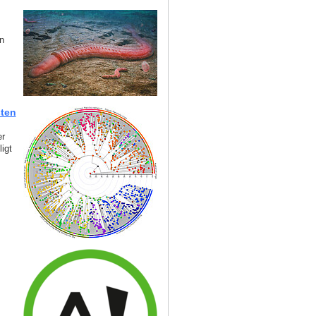
n
sten
er
igt