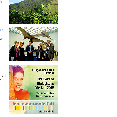
h
ch
g
“ von
s