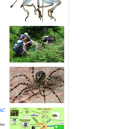
is"
fer