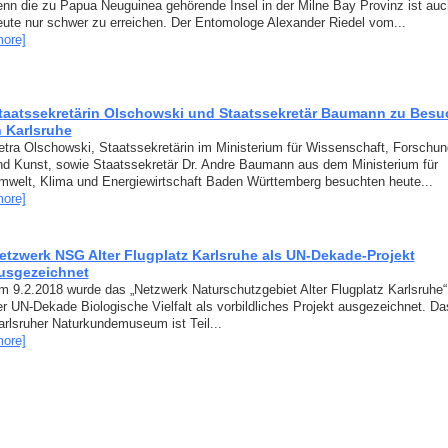
enn die zu Papua Neuguinea gehörende Insel in der Milne Bay Provinz ist auc
eute nur schwer zu erreichen. Der Entomologe Alexander Riedel vom...
more]
taatssekretärin Olschowski und Staatssekretär Baumann zu Besu
n Karlsruhe
etra Olschowski, Staatssekretärin im Ministerium für Wissenschaft, Forschun
nd Kunst, sowie Staatssekretär Dr. Andre Baumann aus dem Ministerium für
mwelt, Klima und Energiewirtschaft Baden Württemberg besuchten heute...
more]
etzwerk NSG Alter Flugplatz Karlsruhe als UN-Dekade-Projekt
usgezeichnet
m 9.2.2018 wurde das „Netzwerk Naturschutzgebiet Alter Flugplatz Karlsruhe
er UN-Dekade Biologische Vielfalt als vorbildliches Projekt ausgezeichnet. Da
arlsruher Naturkundemuseum ist Teil...
more]