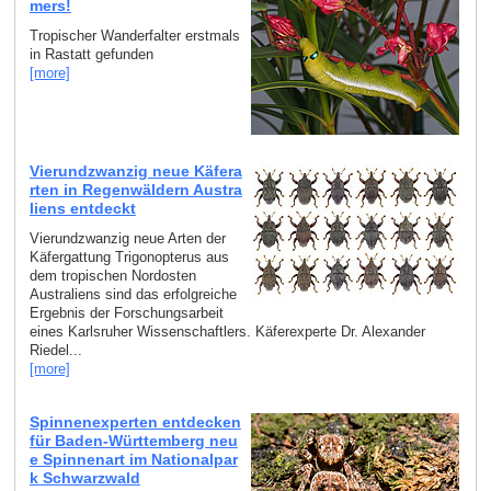
mers!
Tropischer Wanderfalter erstmals
in Rastatt gefunden
[more]
Vierundzwanzig neue Käfera
rten in Regenwäldern Austra
liens entdeckt
Vierundzwanzig neue Arten der
Käfergattung Trigonopterus aus
dem tropischen Nordosten
Australiens sind das erfolgreiche
Ergebnis der Forschungsarbeit
eines Karlsruher Wissenschaftlers. Käferexperte Dr. Alexander
Riedel...
[more]
Spinnenexperten entdecken
für Baden-Württemberg neu
e Spinnenart im Nationalpar
k Schwarzwald