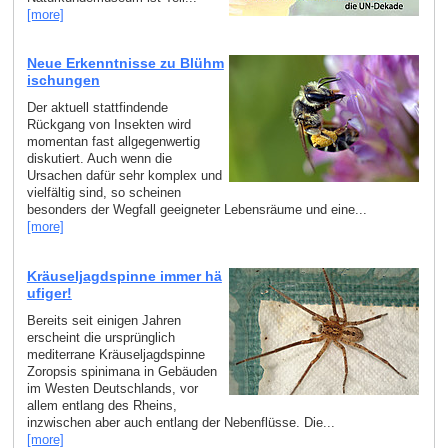
[more]
Neue Erkenntnisse zu Blühm
ischungen
Der aktuell stattfindende
Rückgang von Insekten wird
momentan fast allgegenwertig
diskutiert. Auch wenn die
Ursachen dafür sehr komplex und
vielfältig sind, so scheinen
besonders der Wegfall geeigneter Lebensräume und eine...
[more]
Kräuseljagdspinne immer hä
ufiger!
Bereits seit einigen Jahren
erscheint die ursprünglich
mediterrane Kräuseljagdspinne
Zoropsis spinimana in Gebäuden
im Westen Deutschlands, vor
allem entlang des Rheins,
inzwischen aber auch entlang der Nebenflüsse. Die...
[more]