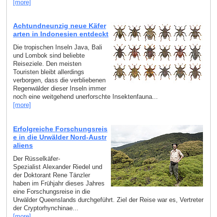
[more]
Achtundneunzig neue Käfer
arten in Indonesien entdeckt
Die tropischen Inseln Java, Bali
und Lombok sind beliebte
Reiseziele. Den meisten
Touristen bleibt allerdings
verborgen, dass die verbliebenen
Regenwälder dieser Inseln immer
noch eine weitgehend unerforschte Insektenfauna...
[more]
Erfolgreiche Forschungsreis
e in die Urwälder Nord-Austr
aliens
Der Rüsselkäfer-
Spezialist Alexander Riedel und
der Doktorant Rene Tänzler
haben im Frühjahr dieses Jahres
eine Forschungsreise in die
Urwälder Queenslands durchgeführt. Ziel der Reise war es, Vertreter
der Cryptorhynchinae...
[more]