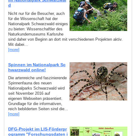
im Nationalpark Schwarzwal
d
Nicht nur für die Besucher, auch
für die Wissenschaft hat der
Nationalpark Schwarzwald einiges
zu bieten: Wissenschaftler des
Naturkundemuseums Karlsruhe
sind daher von Beginn an dort mit verschiedenen Projekten aktiv.
Mit dabei...
[more]
Spinnen im Nationalpark Sc
hwarzwald online!
Die artenreiche und faszinierende
Spinnenfauna des neuen
Nationalparks Schwarzwald wird
seit November 2016 auf
eigenen Webseiten präsentiert.
Grundlage für die informativen,
reich bebilderten Seiten sind die...
[more]
DFG-Projekt im LIS-Förderpr
ogramm "Forschungsdaten i