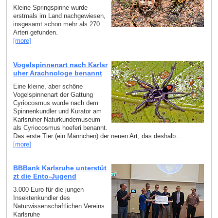
Kleine Springspinne wurde
erstmals im Land nachgewiesen,
insgesamt schon mehr als 270
Arten gefunden.
[more]
Vogelspinnenart nach Karlsr
uher Arachnologe benannt
Eine kleine, aber schöne
Vogelspinnenart der Gattung
Cyriocosmus wurde nach dem
Spinnenkundler und Kurator am
Karlsruher Naturkundemuseum
als Cyriocosmus hoeferi benannt.
Das erste Tier (ein Männchen) der neuen Art, das deshalb...
[more]
BBBank Karlsruhe unterstüt
zt die Ento-Jugend
3.000 Euro für die jungen
Insektenkundler des
Naturwissenschaftlichen Vereins
Karlsruhe