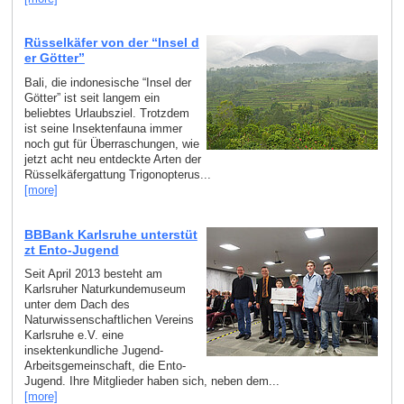
Rüsselkäfer von der “Insel d
er Götter”
Bali, die indonesische “Insel der
Götter” ist seit langem ein
beliebtes Urlaubsziel. Trotzdem
ist seine Insektenfauna immer
noch gut für Überraschungen, wie
jetzt acht neu entdeckte Arten der
Rüsselkäfergattung Trigonopterus...
[more]
BBBank Karlsruhe unterstüt
zt Ento-Jugend
Seit April 2013 besteht am
Karlsruher Naturkundemuseum
unter dem Dach des
Naturwissenschaftlichen Vereins
Karlsruhe e.V. eine
insektenkundliche Jugend-
Arbeitsgemeinschaft, die Ento-
Jugend. Ihre Mitglieder haben sich, neben dem...
[more]