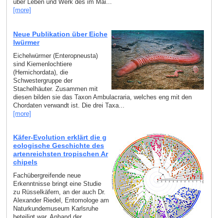
über Leben und Werk des im Mai...
[more]
Neue Publikation über Eiche
lwürmer
Eichelwürmer (Enteropneusta)
sind Kiemenlochtiere
(Hemichordata), die
Schwestergruppe der
Stachelhäuter. Zusammen mit
diesen bilden sie das Taxon Ambulacraria, welches eng mit den
Chordaten verwandt ist. Die drei Taxa...
[more]
Käfer-Evolution erklärt die g
eologische Geschichte des
artenreichsten tropischen Ar
chipels
Fachübergreifende neue
Erkenntnisse bringt eine Studie
zu Rüsselkäfern, an der auch Dr.
Alexander Riedel, Entomologe am
Naturkundemuseum Karlsruhe
beteiligt war. Anhand der