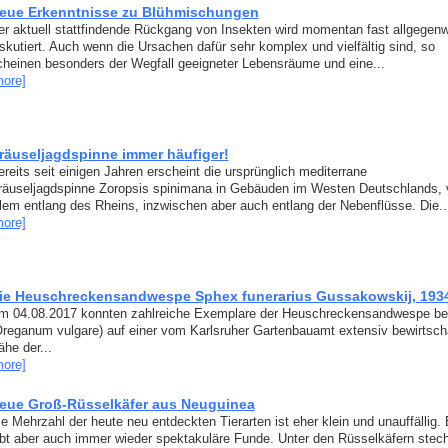
eue Erkenntnisse zu Blühmischungen
er aktuell stattfindende Rückgang von Insekten wird momentan fast allgegenw
iskutiert. Auch wenn die Ursachen dafür sehr komplex und vielfältig sind, so
cheinen besonders der Wegfall geeigneter Lebensräume und eine...
more]
räuseljagdspinne immer häufiger!
reits seit einigen Jahren erscheint die ursprünglich mediterrane
räuseljagdspinne Zoropsis spinimana in Gebäuden im Westen Deutschlands, 
llem entlang des Rheins, inzwischen aber auch entlang der Nebenflüsse. Die..
more]
ie Heuschreckensandwespe Sphex funerarius Gussakowskij, 1934 
m 04.08.2017 konnten zahlreiche Exemplare der Heuschreckensandwespe b
Oreganum vulgare) auf einer vom Karlsruher Gartenbauamt extensiv bewirtscha
he der...
more]
eue Groß-Rüsselkäfer aus Neuguinea
ie Mehrzahl der heute neu entdeckten Tierarten ist eher klein und unauffällig.
ibt aber auch immer wieder spektakuläre Funde. Unter den Rüsselkäfern stec