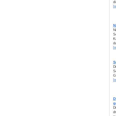
di
[
N
N
S
K
da
[
S
D
S
Gr
[
D
g
D
d