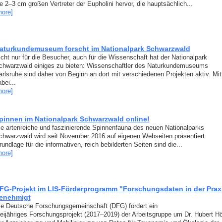
e 2–3 cm großen Vertreter der Eupholini hervor, die hauptsächlich...
more]
aturkundemuseum forscht im Nationalpark Schwarzwald
icht nur für die Besucher, auch für die Wissenschaft hat der Nationalpark
chwarzwald einiges zu bieten: Wissenschaftler des Naturkundemuseums
arlsruhe sind daher von Beginn an dort mit verschiedenen Projekten aktiv. Mit
bei...
more]
pinnen im Nationalpark Schwarzwald online!
ie artenreiche und faszinierende Spinnenfauna des neuen Nationalparks
chwarzwald wird seit November 2016 auf eigenen Webseiten präsentiert.
undlage für die informativen, reich bebilderten Seiten sind die...
more]
FG-Projekt im LIS-Förderprogramm "Forschungsdaten in der Prax
enehmigt
ie Deutsche Forschungsgemeinschaft (DFG) fördert ein
reijähriges Forschungsprojekt (2017–2019) der Arbeitsgruppe um Dr. Hubert Hö