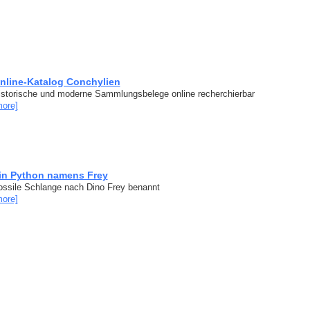
nline-Katalog Conchylien
istorische und moderne Sammlungsbelege online recherchierbar
more]
in Python namens Frey
ossile Schlange nach Dino Frey benannt
more]