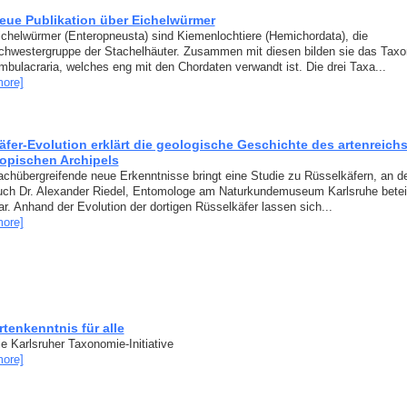
eue Publikation über Eichelwürmer
ichelwürmer (Enteropneusta) sind Kiemenlochtiere (Hemichordata), die
chwestergruppe der Stachelhäuter. Zusammen mit diesen bilden sie das Taxo
mbulacraria, welches eng mit den Chordaten verwandt ist. Die drei Taxa...
more]
äfer-Evolution erklärt die geologische Geschichte des artenreich
ropischen Archipels
achübergreifende neue Erkenntnisse bringt eine Studie zu Rüsselkäfern, an d
uch Dr. Alexander Riedel, Entomologe am Naturkundemuseum Karlsruhe beteil
ar. Anhand der Evolution der dortigen Rüsselkäfer lassen sich...
more]
rtenkenntnis für alle
ie Karlsruher Taxonomie-Initiative
more]