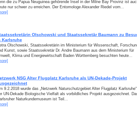
enn die zu Papua Neuguinea gehörende Insel in der Milne Bay Provinz ist auc
eute nur schwer zu erreichen. Der Entomologe Alexander Riedel vom...
more]
taatssekretärin Olschowski und Staatssekretär Baumann zu Besu
n Karlsruhe
etra Olschowski, Staatssekretärin im Ministerium für Wissenschaft, Forschun
nd Kunst, sowie Staatssekretär Dr. Andre Baumann aus dem Ministerium für
mwelt, Klima und Energiewirtschaft Baden Württemberg besuchten heute...
more]
etzwerk NSG Alter Flugplatz Karlsruhe als UN-Dekade-Projekt
usgezeichnet
m 9.2.2018 wurde das „Netzwerk Naturschutzgebiet Alter Flugplatz Karlsruhe
er UN-Dekade Biologische Vielfalt als vorbildliches Projekt ausgezeichnet. Da
arlsruher Naturkundemuseum ist Teil...
more]