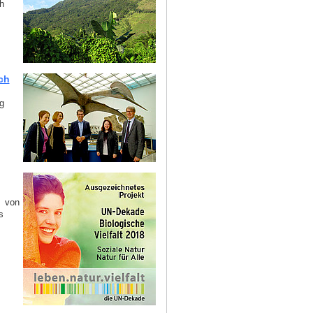
h
ch
g
“ von
s