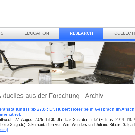
NS
EDUCATION
RESEARCH
COLLECT
ktuelles aus der Forschung - Archiv
eranstaltungstipp 27.8.: Dr. Hubert Höfer beim Gespräch im Ansch
inemathek
ittwoch, 27. August 2025, 18.30 Uhr „Das Salz der Erde“ (F, Bras, 2014, 110
ibeiro Salgado) Dokumentarfilm von Wim Wenders und Juliano Ribeiro Salgad
more]