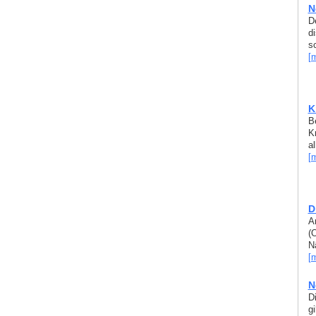
N
D
d
s
[
K
Be
K
a
[
D
A
(
Nä
[
N
D
g