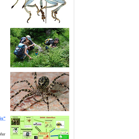
is"
fer