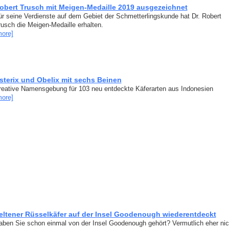
obert Trusch mit Meigen-Medaille 2019 ausgezeichnet
ür seine Verdienste auf dem Gebiet der Schmetterlingskunde hat Dr. Robert
rusch die Meigen-Medaille erhalten.
more]
sterix und Obelix mit sechs Beinen
reative Namensgebung für 103 neu entdeckte Käferarten aus Indonesien
more]
eltener Rüsselkäfer auf der Insel Goodenough wiederentdeckt
aben Sie schon einmal von der Insel Goodenough gehört? Vermutlich eher nic