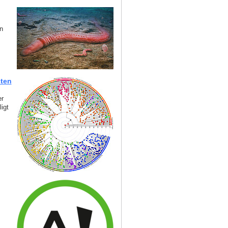
n
sten
er
igt