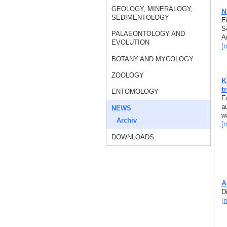
GEOLOGY, MINERALOGY,
N
SEDIMENTOLOGY
E
S
PALAEONTOLOGY AND
A
EVOLUTION
[
BOTANY AND MYCOLOGY
ZOOLOGY
K
t
ENTOMOLOGY
F
a
NEWS
w
Archiv
[
DOWNLOADS
A
D
[