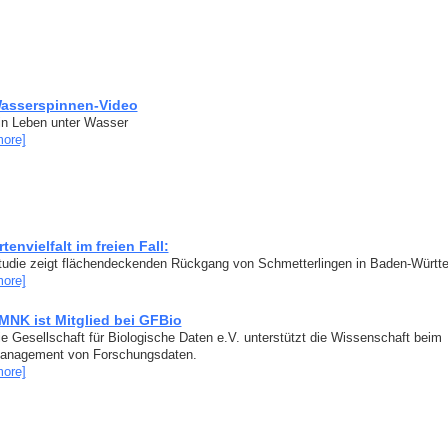
asserspinnen-Video
in Leben unter Wasser
more]
rtenvielfalt im freien Fall:
tudie zeigt flächendeckenden Rückgang von Schmetterlingen in Baden-Württ
more]
MNK ist Mitglied bei GFBio
ie Gesellschaft für Biologische Daten e.V. unterstützt die Wissenschaft beim
anagement von Forschungsdaten.
more]