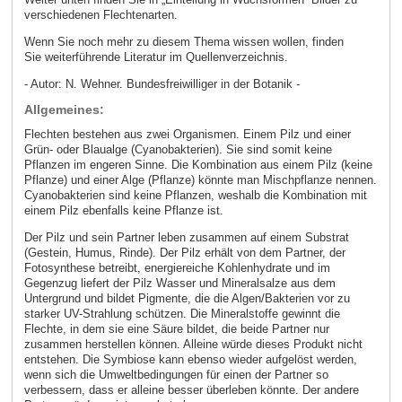
verschiedenen Flechtenarten.
Wenn Sie noch mehr zu diesem Thema wissen wollen, finden
Sie weiterführende Literatur im Quellenverzeichnis.
- Autor: N. Wehner. Bundesfreiwilliger in der Botanik -
Allgemeines:
Flechten bestehen aus zwei Organismen. Einem Pilz und einer
Grün- oder Blaualge (Cyanobakterien). Sie sind somit keine
Pflanzen im engeren Sinne. Die Kombination aus einem Pilz (keine
Pflanze) und einer Alge (Pflanze) könnte man Mischpflanze nennen.
Cyanobakterien sind keine Pflanzen, weshalb die Kombination mit
einem Pilz ebenfalls keine Pflanze ist.
Der Pilz und sein Partner leben zusammen auf einem Substrat
(Gestein, Humus, Rinde). Der Pilz erhält von dem Partner, der
Fotosynthese betreibt, energiereiche Kohlenhydrate und im
Gegenzug liefert der Pilz Wasser und Mineralsalze aus dem
Untergrund und bildet Pigmente, die die Algen/Bakterien vor zu
starker UV-Strahlung schützen. Die Mineralstoffe gewinnt die
Flechte, in dem sie eine Säure bildet, die beide Partner nur
zusammen herstellen können. Alleine würde dieses Produkt nicht
entstehen. Die Symbiose kann ebenso wieder aufgelöst werden,
wenn sich die Umweltbedingungen für einen der Partner so
verbessern, dass er alleine besser überleben könnte. Der andere