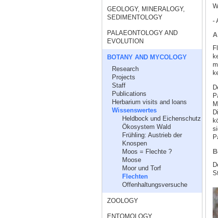
W
GEOLOGY, MINERALOGY,
SEDIMENTOLOGY
- 
PALAEONTOLOGY AND
A
EVOLUTION
F
k
BOTANY AND MYCOLOGY
m
Research
ke
Projects
Staff
D
Publications
P
Herbarium visits and loans
M
Wissenswertes
D
Heldbock und Eichenschutz
k
Ökosystem Wald
s
Frühling: Austrieb der
P
Knospen
B
Moos = Flechte ?
Moose
D
Moor und Torf
S
Flechten
Offenhaltungsversuche
ZOOLOGY
ENTOMOLOGY