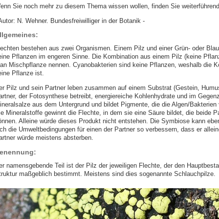
enn Sie noch mehr zu diesem Thema wissen wollen, finden Sie weiterführende
Autor: N. Wehner. Bundesfreiwilliger in der Botanik -
llgemeines:
lechten bestehen aus zwei Organismen. Einem Pilz und einer Grün- oder Blaua
eine Pflanzen im engeren Sinne. Die Kombination aus einem Pilz (keine Pflanz
an Mischpflanze nennen. Cyanobakterien sind keine Pflanzen, weshalb die Ko
ine Pflanze ist.
er Pilz und sein Partner leben zusammen auf einem Substrat (Gestein, Humus
artner, der Fotosynthese betreibt, energiereiche Kohlenhydrate und im Gegenz
ineralsalze aus dem Untergrund und bildet Pigmente, die die Algen/Bakterien 
ie Mineralstoffe gewinnt die Flechte, in dem sie eine Säure bildet, die beide 
önnen. Alleine würde dieses Produkt nicht entstehen. Die Symbiose kann ebe
ich die Umweltbedingungen für einen der Partner so verbessern, dass er allei
artner würde meistens absterben.
enennung:
er namensgebende Teil ist der Pilz der jeweiligen Flechte, der den Hauptbest
truktur maßgeblich bestimmt. Meistens sind dies sogenannte Schlauchpilze.