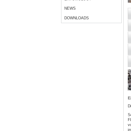
NEWS
DOWNLOADS
E
D
S
F
v
i