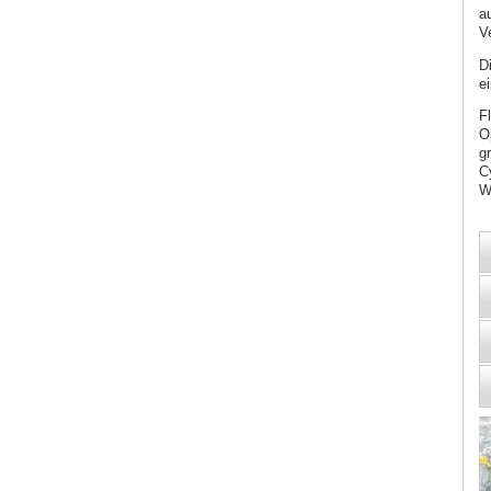
a
V
D
e
F
O
g
C
W