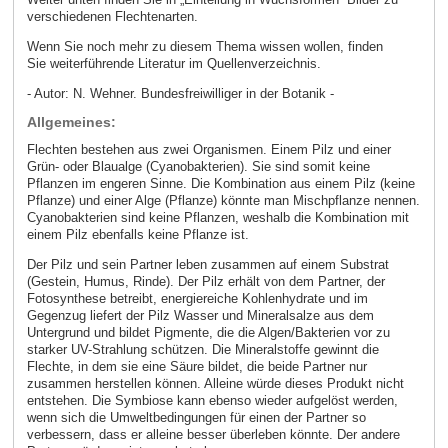
verschiedenen Flechtenarten.
Wenn Sie noch mehr zu diesem Thema wissen wollen, finden
Sie weiterführende Literatur im Quellenverzeichnis.
- Autor: N. Wehner. Bundesfreiwilliger in der Botanik -
Allgemeines:
Flechten bestehen aus zwei Organismen. Einem Pilz und einer
Grün- oder Blaualge (Cyanobakterien). Sie sind somit keine
Pflanzen im engeren Sinne. Die Kombination aus einem Pilz (keine
Pflanze) und einer Alge (Pflanze) könnte man Mischpflanze nennen.
Cyanobakterien sind keine Pflanzen, weshalb die Kombination mit
einem Pilz ebenfalls keine Pflanze ist.
Der Pilz und sein Partner leben zusammen auf einem Substrat
(Gestein, Humus, Rinde). Der Pilz erhält von dem Partner, der
Fotosynthese betreibt, energiereiche Kohlenhydrate und im
Gegenzug liefert der Pilz Wasser und Mineralsalze aus dem
Untergrund und bildet Pigmente, die die Algen/Bakterien vor zu
starker UV-Strahlung schützen. Die Mineralstoffe gewinnt die
Flechte, in dem sie eine Säure bildet, die beide Partner nur
zusammen herstellen können. Alleine würde dieses Produkt nicht
entstehen. Die Symbiose kann ebenso wieder aufgelöst werden,
wenn sich die Umweltbedingungen für einen der Partner so
verbessern, dass er alleine besser überleben könnte. Der andere