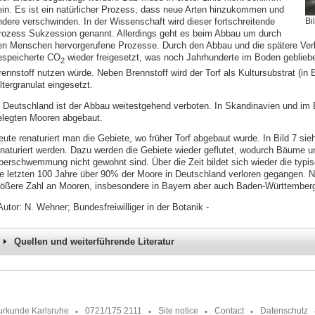
ein. Es ist ein natürlicher Prozess, dass neue Arten hinzukommen und
ndere verschwinden. In der Wissenschaft wird dieser fortschreitende
Bi
rozess Sukzession genannt. Allerdings geht es beim Abbau um durch
en Menschen hervorgerufene Prozesse. Durch den Abbau und die spätere Ver
espeicherte CO
wieder freigesetzt, was noch Jahrhunderte im Boden geblieb
2
rennstoff nutzen würde. Neben Brennstoff wird der Torf als Kultursubstrat (in 
ltergranulat eingesetzt.
n Deutschland ist der Abbau weitestgehend verboten. In Skandinavien und im B
elegten Mooren abgebaut.
eute renaturiert man die Gebiete, wo früher Torf abgebaut wurde. In Bild 7 si
enaturiert werden. Dazu werden die Gebiete wieder geflutet, wodurch Bäume u
berschwemmung nicht gewohnt sind. Über die Zeit bildet sich wieder die typi
ie letzten 100 Jahre über 90% der Moore in Deutschland verloren gegangen. N
rößere Zahl an Mooren, insbesondere in Bayern aber auch Baden-Württember
Autor: N. Wehner; Bundesfreiwilliger in der Botanik -
Quellen und weiterführende Literatur
urkunde Karlsruhe
0721/175 2111
Site notice
Contact
Datenschutz