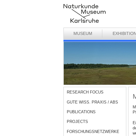
MUSEUM
EXHIBITIO
RESEARCH FOCUS
M
GUTE WISS. PRAXIS / ABS
M
PUBLICATIONS
P
PROJECTS
E
d
FORSCHUNGSNETZWERKE
w