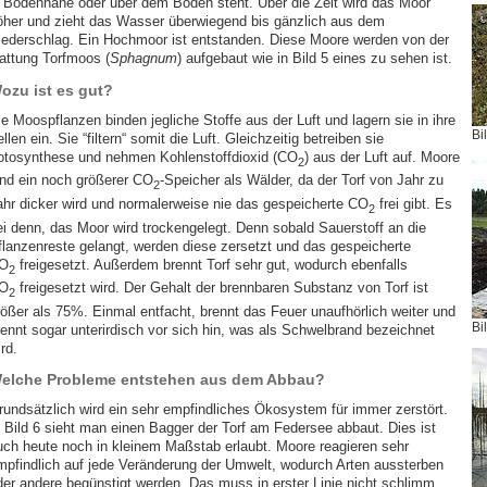
n Bodennähe oder über dem Boden steht. Über die Zeit wird das Moor
öher und zieht das Wasser überwiegend bis gänzlich aus dem
iederschlag. Ein Hochmoor ist entstanden. Diese Moore werden von der
attung Torfmoos (
Sphagnum
) aufgebaut wie in Bild 5 eines zu sehen ist.
ozu ist es gut?
e Moospflanzen binden jegliche Stoffe aus der Luft und lagern sie in ihre
Bi
llen ein. Sie “filtern“ somit die Luft. Gleichzeitig betreiben sie
otosynthese und nehmen Kohlenstoffdioxid (CO
) aus der Luft auf. Moore
2
ind ein noch größerer CO
-Speicher als Wälder, da der Torf von Jahr zu
2
ahr dicker wird und normalerweise nie das gespeicherte CO
frei gibt. Es
2
ei denn, das Moor wird trockengelegt. Denn sobald Sauerstoff an die
flanzenreste gelangt, werden diese zersetzt und das gespeicherte
O
freigesetzt. Außerdem brennt Torf sehr gut, wodurch ebenfalls
2
O
freigesetzt wird. Der Gehalt der brennbaren Substanz von Torf ist
2
rößer als 75%. Einmal entfacht, brennt das Feuer unaufhörlich weiter und
Bi
rennt sogar unterirdisch vor sich hin, was als Schwelbrand bezeichnet
rd.
elche Probleme entstehen aus dem Abbau?
rundsätzlich wird ein sehr empfindliches Ökosystem für immer zerstört.
n Bild 6 sieht man einen Bagger der Torf am Federsee abbaut. Dies ist
uch heute noch in kleinem Maßstab erlaubt. Moore reagieren sehr
mpfindlich auf jede Veränderung der Umwelt, wodurch Arten aussterben
der andere begünstigt werden. Das muss in erster Linie nicht schlimm