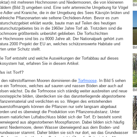
ektar) mit mehreren Hochmooren und Niedermooren, die von kleineren
Bi
äldern (Bild 3) umgeben sind. Eine sehr artenreiche Umgebung für Vögel
ie Adler und Kraniche, die in der Umgebung des Sees Kävsjön brüten und
ahlreiche Pflanzenarten wie seltene Orchideen-Arten. Bevor es zum
aturschutzgebiet erklärt wurde, baute man auf Teilen des heutigen
aturschutzgebietes bis in die 1960er Jahre Torf ab. Trotzdem sind die
ochmoore größtenteils unberührt geblieben. Die Torfschichten
er Hochmoore sind bis zu 8000 Jahre alt. Der Nationalpark gehört zum
atura 2000 Projekt der EU an, welches schützenswerte Habitate und
Bi
ten unter Schutz stellt.
ie Torf entsteht und welche Auswirkungen der Torfabbau auf dieses
kosystem hat, erfahren Sie in diesem Artikel.
as ist Torf?
n den nährstoffarmen Mooren dominieren die
Torfmoose
. In Bild 5 sehen
ie ein Torfmoos, welches auf sauren und nassen Böden aber auch auf
Bi
elsen wächst. Da die Torfmoose sich ständig weiter ausbreiten und neue
oosteppiche bilden, überdecken sie das darunterliegende abgestorbene
flanzenmaterial und verdichten es so. Wegen des entstehenden
auerstoffmangels können die Pflanzen nur sehr langsam abgebaut
erden und es überwiegt die Produktion von Pflanzensubstanz. Unter
iesem natürlichen Luftabschluss bildet sich der Torf. Er besteht somit
berwiegend aus abgestorbenen Moospflanzen. Dabei bilden sich häufig
uerst Niedermoore, deren Wasser überwiegend aus dem Boden- und
rundwasser stammt. Daher bilden sie sich nur dort, wo das Grundwasser
Bi