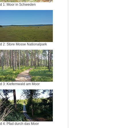
ld 1: Moor in Schweden
ld 2: Store Mosse Nationalpark
ld 3: Kiefernwald am Moor
ld 4: Pfad durch das Moor