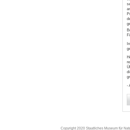
s
a
P
d
g
B
Fi
I
g
H
r
Ü
d
g
- 
Copyright 2020 Staatliches Museum für Nat