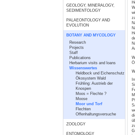
H
GEOLOGY, MINERALOGY,
W
SEDIMENTOLOGY
w
z
PALAEONTOLOGY AND
N
EVOLUTION
N
H
BOTANY AND MYCOLOGY
d
Research
N
Projects
Ar
Staff
W
Publications
Ö
Herbarium visits and loans
Wissenswertes
W
Heldbock und Eichenschutz
Ökosystem Wald
I
Frühling: Austrieb der
S
Knospen
F
Moos = Flechte ?
M
Moose
P
Moor und Torf
S
Flechten
w
Offenhaltungsversuche
d
ü
ZOOLOGY
z
G
ENTOMOLOGY