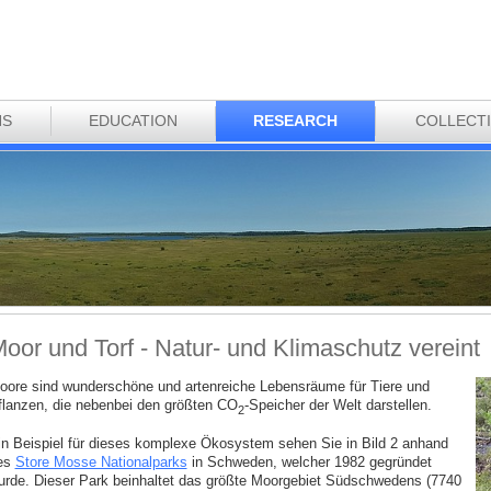
NS
EDUCATION
RESEARCH
COLLECT
oor und Torf - Natur- und Klimaschutz vereint
oore sind wunderschöne und artenreiche Lebensräume für Tiere und
flanzen, die nebenbei den größten CO
-Speicher der Welt darstellen.
2
in Beispiel für dieses komplexe Ökosystem sehen Sie in Bild 2 anhand
es
Store Mosse Nationalparks
in Schweden, welcher 1982 gegründet
urde. Dieser Park beinhaltet das größte Moorgebiet Südschwedens (7740