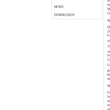
i
h
NEWS
N
G
DOWNLOADS
W
Di
Ze
F
s
J
s
P
C
C
g
b
wi
W
G
I
a
e
o