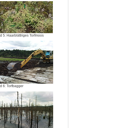
ld 5: Haarblättriges Torfmoos
ld 6: Torfbagger