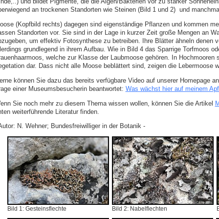
inde,..) und bildet Pigmente, die die Algen/Bakterien vor zu starker Sonnenei
berwiegend an trockenen Standorten wie Steinen (Bild 1 und 2) und manchmal
oose (Kopfbild rechts) dagegen sind eigenständige Pflanzen und kommen meis
assen Standorten vor. Sie sind in der Lage in kurzer Zeit große Mengen an 
bzugeben, um effektiv Fotosynthese zu betreiben. Ihre Blätter ähneln denen
llerdings grundlegend in ihrem Aufbau. Wie in Bild 4 das Sparrige Torfmoos o
rauenhaarmoos, welche zur Klasse der Laubmoose gehören. In Hochmooren st
egetation dar. Dass nicht alle Moose beblättert sind, zeigen die Lebermoose w
erne können Sie dazu das bereits verfügbare Video auf unserer Homepage an
rage einer Museumsbesucherin beantwortet:
Was wächst hier auf meinem Ap
enn Sie noch mehr zu diesem Thema wissen wollen, können Sie die Artikel
M
ten weiterführende Literatur finden.
Autor: N. Wehner; Bundesfreiwilliger in der Botanik -
Bild 1: Gesteinsflechte
Bild 2: Nabelflechten