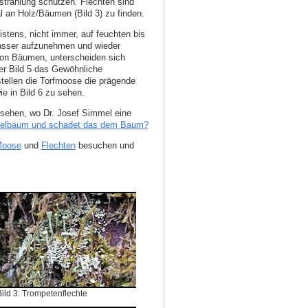
nstrahlung schützen. Flechten sind
 an Holz/Bäumen (Bild 3) zu finden.
tens, nicht immer, auf feuchten bis
Wasser aufzunehmen und wieder
 von Bäumen, unterscheiden sich
der Bild 5 das Gewöhnliche
ellen die Torfmoose die prägende
ie in Bild 6 zu sehen.
sehen, wo Dr. Josef Simmel eine
felbaum und schadet das dem Baum?
oose
und
Flechten
besuchen und
Bild 3: Trompetenflechte