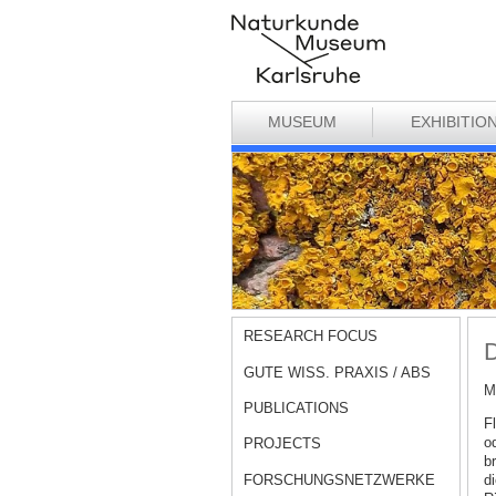
MUSEUM
EXHIBITIO
RESEARCH FOCUS
D
GUTE WISS. PRAXIS / ABS
M
PUBLICATIONS
F
od
PROJECTS
br
FORSCHUNGSNETZWERKE
d