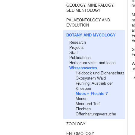
R
GEOLOGY, MINERALOGY,
ü
SEDIMENTOLOGY
M
n
PALAEONTOLOGY AND
a
EVOLUTION
a
BOTANY AND MYCOLOGY
F
V
Research
Projects
G
Staff
F
Publications
Herbarium visits and loans
W
Wissenswertes
un
Heldbock und Eichenschutz
- 
Ökosystem Wald
Frühling: Austrieb der
Knospen
Moos = Flechte ?
Moose
Moor und Torf
Flechten
Offenhaltungsversuche
ZOOLOGY
ENTOMOLOGY