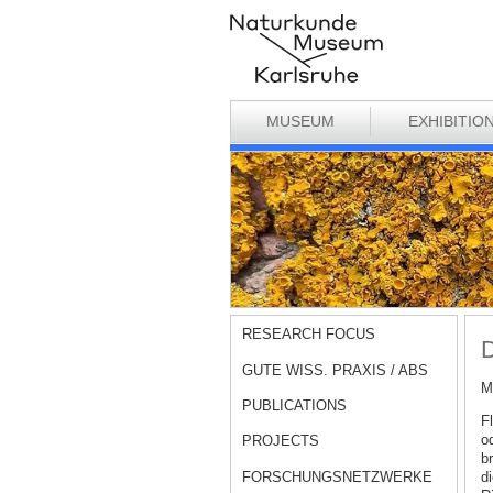
MUSEUM
EXHIBITIO
RESEARCH FOCUS
D
GUTE WISS. PRAXIS / ABS
M
PUBLICATIONS
F
od
PROJECTS
br
FORSCHUNGSNETZWERKE
d