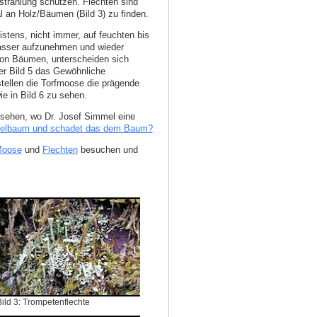
nstrahlung schützen. Flechten sind
 an Holz/Bäumen (Bild 3) zu finden.
tens, nicht immer, auf feuchten bis
Wasser aufzunehmen und wieder
 von Bäumen, unterscheiden sich
der Bild 5 das Gewöhnliche
ellen die Torfmoose die prägende
ie in Bild 6 zu sehen.
sehen, wo Dr. Josef Simmel eine
felbaum und schadet das dem Baum?
oose
und
Flechten
besuchen und
Bild 3: Trompetenflechte