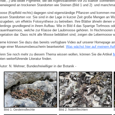
inde,..) und bildet Pigmente, die die Algen/Bakterien vor zu starker Sonnenei
berwiegend an trockenen Standorten wie Steinen (Bild 1 und 2) und manchmal
oose (Kopfbild rechts) dagegen sind eigenständige Pflanzen und kommen meis
assen Standorten vor. Sie sind in der Lage in kurzer Zeit große Mengen an 
bzugeben, um effektiv Fotosynthese zu betreiben. Ihre Blätter ähneln denen
llerdings grundlegend in ihrem Aufbau. Wie in Bild 4 das Sparrige Torfmoos o
rauenhaarmoos, welche zur Klasse der Laubmoose gehören. In Hochmooren st
egetation dar. Dass nicht alle Moose beblättert sind, zeigen die Lebermoose w
erne können Sie dazu das bereits verfügbare Video auf unserer Homepage an
rage einer Museumsbesucherin beantwortet:
Was wächst hier auf meinem Ap
enn Sie noch mehr zu diesem Thema wissen wollen, können Sie die Artikel
M
ten weiterführende Literatur finden.
Autor: N. Wehner; Bundesfreiwilliger in der Botanik -
Bild 1: Gesteinsflechte
Bild 2: Nabelflechten