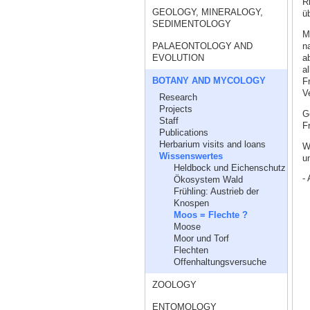
R
GEOLOGY, MINERALOGY,
ü
SEDIMENTOLOGY
M
n
PALAEONTOLOGY AND
a
EVOLUTION
a
BOTANY AND MYCOLOGY
F
V
Research
Projects
G
Staff
F
Publications
Herbarium visits and loans
W
Wissenswertes
un
Heldbock und Eichenschutz
- 
Ökosystem Wald
Frühling: Austrieb der
Knospen
Moos = Flechte ?
Moose
Moor und Torf
Flechten
Offenhaltungsversuche
ZOOLOGY
ENTOMOLOGY