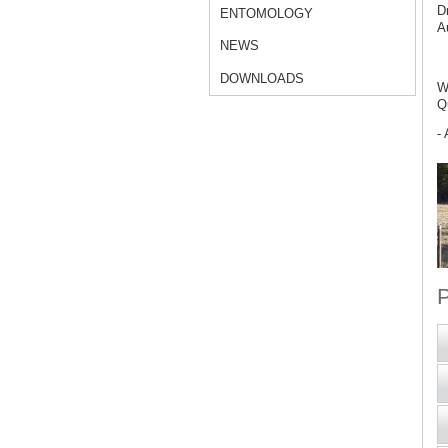
D
ENTOMOLOGY
A
NEWS
DOWNLOADS
W
Q
- 