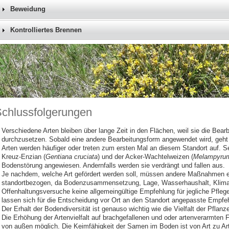
Beweidung
Kontrolliertes Brennen
chlussfolgerungen
Verschiedene Arten bleiben über lange Zeit in den Flächen, weil sie die Bea
durchzusetzen. Sobald eine andere Bearbeitungsform angewendet wird, geht 
Arten werden häufiger oder treten zum ersten Mal an diesem Standort auf. Se
Kreuz‑Enzian (
Gentiana cruciata
) und der Acker-Wachtelweizen (
Melampyrum
Bodenstörung angewiesen. Andernfalls werden sie verdrängt und fallen aus.
Je nachdem, welche Art gefördert werden soll, müssen andere Maßnahmen e
standortbezogen, da Bodenzusammensetzung, Lage, Wasserhaushalt, Klima v
Offenhaltungsversuche keine allgemeingültige Empfehlung für jegliche Pf
lassen sich für die Entscheidung vor Ort an den Standort angepasste Empfeh
Der Erhalt der Bodendiversität ist genauso wichtig wie die Vielfalt der Pflan
Die Erhöhung der Artenvielfalt auf brachgefallenen und oder artenverarmten 
von außen möglich. Die Keimfähigkeit der Samen im Boden ist von Art zu Art