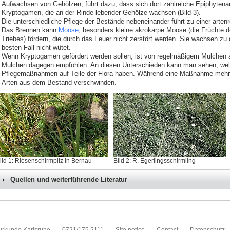
Aufwachsen von Gehölzen, führt dazu, dass sich dort zahlreiche Epiphytenar
Kryptogamen, die an der Rinde lebender Gehölze wachsen (Bild 3).
Die unterschiedliche Pflege der Bestände nebeneinander führt zu einer artenr
Das Brennen kann
Moose
, besonders kleine akrokarpe Moose (die Früchte 
Triebes) fördern, die durch das Feuer nicht zerstört werden. Sie wachsen z
besten Fall nicht wütet.
Wenn Kryptogamen gefördert werden sollen, ist von regelmäßigem Mulchen a
Mulchen dagegen empfohlen. An diesen Unterschieden kann man sehen, wel
Pflegemaßnahmen auf Teile der Flora haben. Während eine Maßnahme mehrere
Arten aus dem Bestand verschwinden.
ild 1: Riesenschirmpilz in Bernau
Bild 2: R. Egerlingsschirmling
Quellen und weiterführende Literatur