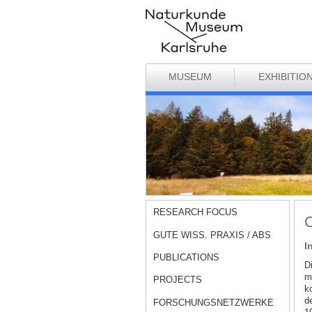
MUSEUM
EXHIBITIO
RESEARCH FOCUS
O
GUTE WISS. PRAXIS / ABS
I
PUBLICATIONS
D
m
PROJECTS
k
d
FORSCHUNGSNETZWERKE