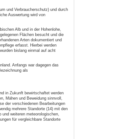
aum und Verbraucherschutz) und durch
iche Auswertung wird von
bischen Alb und in der Hohenlohe,
n gelegenen Flächen besucht und die
vorhandenen Arten dokumentiert und
enpflege erfasst. Hierbei werden
wurden bislang einmal auf acht
ünland. Anfangs war dagegen das
 Bezeichnung als
d in Zukunft bewirtschaftet werden
hen, Mähen und Beweidung sinnvoll,
isse der verschiedenen Bearbeitungen
wendig mehrere Standorte (14) mit den
p und weiteren meteorologischen,
ngen für vergleichbare Standorte