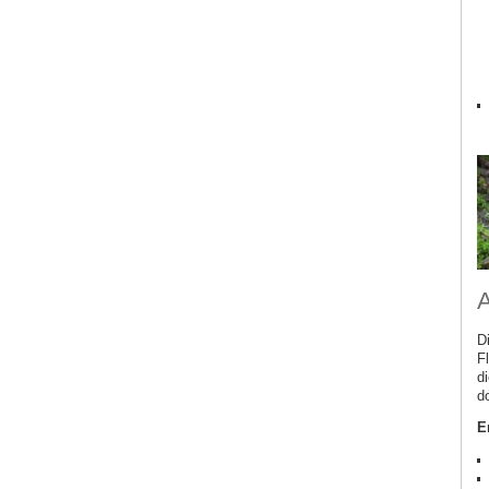
A
D
F
d
d
E