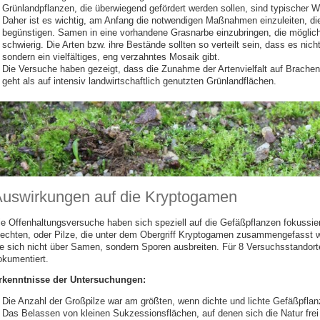
Grünlandpflanzen, die überwiegend gefördert werden sollen, sind typischer W
Daher ist es wichtig, am Anfang die notwendigen Maßnahmen einzuleiten, die
begünstigen. Samen in eine vorhandene Grasnarbe einzubringen, die möglichs
schwierig. Die Arten bzw. ihre Bestände sollten so verteilt sein, dass es nich
sondern ein vielfältiges, eng verzahntes Mosaik gibt.
Die Versuche haben gezeigt, dass die Zunahme der Artenvielfalt auf Brachen 
geht
als auf intensiv landwirtschaftlich genutzten Grünlandflächen.
uswirkungen auf die Kryptogamen
ie Offenhaltungsversuche haben sich speziell auf die Gefäßpflanzen fokussier
lechten, oder Pilze, die unter dem Obergriff Kryptogamen zusammengefasst w
ie sich nicht über Samen, sondern Sporen ausbreiten. Für 8 Versuchsstandor
okumentiert.
rkenntnisse der Untersuchungen:
Die Anzahl der Großpilze war am größten, wenn dichte und lichte Gefäßpflanz
Das Belassen von kleinen Sukzessionsflächen, auf denen sich die Natur frei