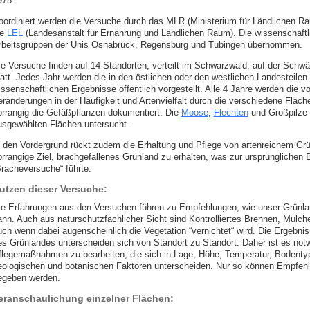
975.
oordiniert werden die Versuche durch das MLR (Ministerium für Ländlichen R
ie
LEL
(Landesanstalt für Ernährung und Ländlichen Raum). Die wissenschaftl
rbeitsgruppen der Unis Osnabrück, Regensburg und Tübingen übernommen.
ie Versuche finden auf 14 Standorten, verteilt im Schwarzwald, auf der Schwä
tatt. Jedes Jahr werden die in den östlichen oder den westlichen Landesteile
issenschaftlichen Ergebnisse öffentlich vorgestellt. Alle 4 Jahre werden die 
eränderungen in der Häufigkeit und Artenvielfalt durch die verschiedene Fläch
orrangig die Gefäßpflanzen dokumentiert. Die
Moose
,
Flechten
und Großpilze 
usgewählten Flächen untersucht.
n den Vordergrund rückt zudem die Erhaltung und Pflege von artenreichem Gr
orrangige Ziel, brachgefallenes Grünland zu erhalten, was zur ursprünglichen
Bracheversuche“ führte.
utzen dieser Versuche:
ie Erfahrungen aus den Versuchen führen zu Empfehlungen, wie unser Grünlan
ann. Auch aus naturschutzfachlicher Sicht sind Kontrolliertes Brennen, Mulc
uch wenn dabei augenscheinlich die Vegetation “vernichtet“ wird. Die Ergebn
es Grünlandes unterscheiden sich von Standort zu Standort. Daher ist es not
flegemaßnahmen zu bearbeiten, die sich in Lage, Höhe, Temperatur, Bodenty
eologischen und botanischen Faktoren unterscheiden. Nur so können Empfehlu
egeben werden.
eranschaulichung einzelner Flächen: