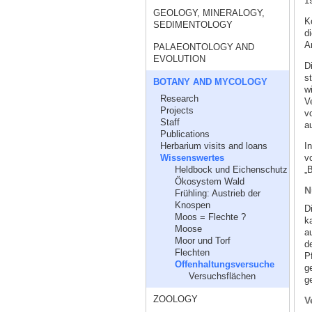
1
GEOLOGY, MINERALOGY,
K
SEDIMENTOLOGY
d
A
PALAEONTOLOGY AND
EVOLUTION
D
s
BOTANY AND MYCOLOGY
w
Research
V
Projects
v
Staff
a
Publications
I
Herbarium visits and loans
v
Wissenswertes
„
Heldbock und Eichenschutz
Ökosystem Wald
N
Frühling: Austrieb der
Knospen
D
Moos = Flechte ?
k
Moose
a
Moor und Torf
d
Flechten
P
Offenhaltungsversuche
g
Versuchsflächen
g
ZOOLOGY
V