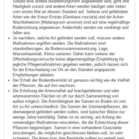
Sobald eine andere Bearbeitungsform angewendet wird, geht ihre
Häufigkeit zurück und andere Arten werden häufiger oder treten
zum ersten Mal an diesem Standort auf. Seltene und gefährdete
Arten wie der Kreuz‑Enzian (
Gentiana cruciata
) und der Acker-
Wachtelweizen (
Melampyrum arvense
) sind auf eine regelmäßige
Bodenstörung angewiesen. Andernfalls werden sie verdrängt und
fallen aus.
Je nachdem, welche Art gefördert werden soll, müssen andere
Maßnahmen ergriffen werden. Die Maßnahmen sind
standortbezogen, da Bodenzusammensetzung, Lage,
Wasserhaushalt, Klima variieren. Daher kann seitens der
Offenhaltungsversuche keine allgemeingültige Empfehlung für
jegliche Pflegemaßnahmen gegeben werden, jedoch lassen sich
für die Entscheidung vor Ort an den Standort angepasste
Empfehlungen ableiten.
Der Erhalt der Bodendiversität ist genauso wichtig wie die Vielfalt
der Pflanzen, die auf ihm wachsen.
Die Erhöhung der Artenvielfalt auf brachgefallenen und oder
artenverarmten Flächen ist oft nur durch Sameneintrag von
außen möglich. Die Keimfähigkeit der Samen im Boden ist von
Art zu Art unterschiedlich. Die Samen der Grünlandpflanzen, die
überwiegend gefördert werden sollen, sind typischer Weise nur
wenige Jahre keimfähig. Daher ist es wichtig, am Anfang die
notwendigen Maßnahmen einzuleiten, die die Entwicklung dieser
Pflanzen begünstigen. Samen in eine vorhandene Grasnarbe
einzubringen, die möglichst geschlossen bleiben soll, ist sehr
schwierig. Die Arten bzw. ihre Bestände sollten so verteilt sein,