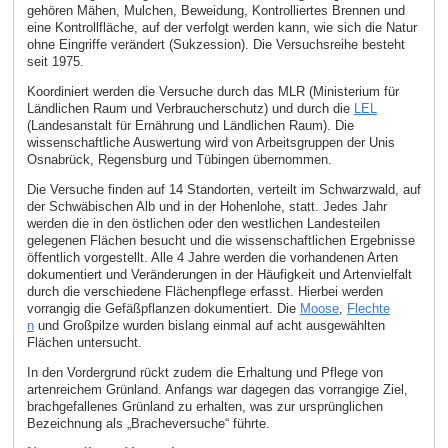
gehören Mähen, Mulchen, Beweidung, Kontrolliertes Brennen und
eine Kontrollfläche, auf der verfolgt werden kann, wie sich die Natur
ohne Eingriffe verändert (Sukzession). Die Versuchsreihe besteht
seit 1975.
Koordiniert werden die Versuche durch das MLR (Ministerium für
Ländlichen Raum und Verbraucherschutz) und durch die
LEL
(Landesanstalt für Ernährung und Ländlichen Raum). Die
wissenschaftliche Auswertung wird von Arbeitsgruppen der Unis
Osnabrück, Regensburg und Tübingen übernommen.
Die Versuche finden auf 14 Standorten, verteilt im Schwarzwald, auf
der Schwäbischen Alb und in der Hohenlohe, statt. Jedes Jahr
werden die in den östlichen oder den westlichen Landesteilen
gelegenen Flächen besucht und die wissenschaftlichen Ergebnisse
öffentlich vorgestellt. Alle 4 Jahre werden die vorhandenen Arten
dokumentiert und Veränderungen in der Häufigkeit und Artenvielfalt
durch die verschiedene Flächenpflege erfasst. Hierbei werden
vorrangig die Gefäßpflanzen dokumentiert. Die
Moose
,
Flechte
n
und Großpilze wurden bislang einmal auf acht ausgewählten
Flächen untersucht.
In den Vordergrund rückt zudem die Erhaltung und Pflege von
artenreichem Grünland. Anfangs war dagegen das vorrangige Ziel,
brachgefallenes Grünland zu erhalten, was zur ursprünglichen
Bezeichnung als „Bracheversuche“ führte.