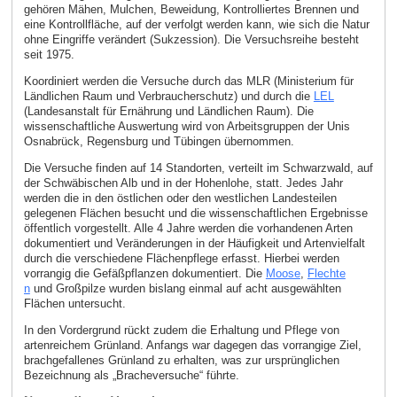
gehören Mähen, Mulchen, Beweidung, Kontrolliertes Brennen und
eine Kontrollfläche, auf der verfolgt werden kann, wie sich die Natur
ohne Eingriffe verändert (Sukzession). Die Versuchsreihe besteht
seit 1975.
Koordiniert werden die Versuche durch das MLR (Ministerium für
Ländlichen Raum und Verbraucherschutz) und durch die
LEL
(Landesanstalt für Ernährung und Ländlichen Raum). Die
wissenschaftliche Auswertung wird von Arbeitsgruppen der Unis
Osnabrück, Regensburg und Tübingen übernommen.
Die Versuche finden auf 14 Standorten, verteilt im Schwarzwald, auf
der Schwäbischen Alb und in der Hohenlohe, statt. Jedes Jahr
werden die in den östlichen oder den westlichen Landesteilen
gelegenen Flächen besucht und die wissenschaftlichen Ergebnisse
öffentlich vorgestellt. Alle 4 Jahre werden die vorhandenen Arten
dokumentiert und Veränderungen in der Häufigkeit und Artenvielfalt
durch die verschiedene Flächenpflege erfasst. Hierbei werden
vorrangig die Gefäßpflanzen dokumentiert. Die
Moose
,
Flechte
n
und Großpilze wurden bislang einmal auf acht ausgewählten
Flächen untersucht.
In den Vordergrund rückt zudem die Erhaltung und Pflege von
artenreichem Grünland. Anfangs war dagegen das vorrangige Ziel,
brachgefallenes Grünland zu erhalten, was zur ursprünglichen
Bezeichnung als „Bracheversuche“ führte.