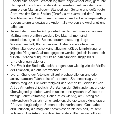
Sobald eine andere Bearbeitungsform angewendet wird, geht ihre
Häufigkeit zurück und andere Arten werden häufiger oder treten
zum ersten Mal an diesem Standort auf. Seltene und gefährdete
Arten wie der Kreuz‑Enzian (
Gentiana cruciata
) und der Acker-
Wachtelweizen (
Melampyrum arvense
) sind auf eine regelmäßige
Bodenstörung angewiesen. Andernfalls werden sie verdrängt und
fallen aus.
Je nachdem, welche Art gefördert werden soll, müssen andere
Maßnahmen ergriffen werden. Die Maßnahmen sind
standortbezogen, da Bodenzusammensetzung, Lage,
Wasserhaushalt, Klima variieren. Daher kann seitens der
Offenhaltungsversuche keine allgemeingültige Empfehlung für
jegliche Pflegemaßnahmen gegeben werden, jedoch lassen sich
für die Entscheidung vor Ort an den Standort angepasste
Empfehlungen ableiten.
Der Erhalt der Bodendiversität ist genauso wichtig wie die Vielfalt
der Pflanzen, die auf ihm wachsen.
Die Erhöhung der Artenvielfalt auf brachgefallenen und oder
artenverarmten Flächen ist oft nur durch Sameneintrag von
außen möglich. Die Keimfähigkeit der Samen im Boden ist von
Art zu Art unterschiedlich. Die Samen der Grünlandpflanzen, die
überwiegend gefördert werden sollen, sind typischer Weise nur
wenige Jahre keimfähig. Daher ist es wichtig, am Anfang die
notwendigen Maßnahmen einzuleiten, die die Entwicklung dieser
Pflanzen begünstigen. Samen in eine vorhandene Grasnarbe
einzubringen, die möglichst geschlossen bleiben soll, ist sehr
schwierig. Die Arten bzw. ihre Bestände sollten so verteilt sein,