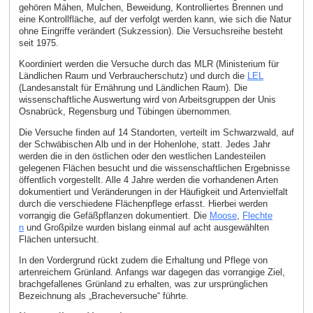
gehören Mähen, Mulchen, Beweidung, Kontrolliertes Brennen und
eine Kontrollfläche, auf der verfolgt werden kann, wie sich die Natur
ohne Eingriffe verändert (Sukzession). Die Versuchsreihe besteht
seit 1975.
Koordiniert werden die Versuche durch das MLR (Ministerium für
Ländlichen Raum und Verbraucherschutz) und durch die
LEL
(Landesanstalt für Ernährung und Ländlichen Raum). Die
wissenschaftliche Auswertung wird von Arbeitsgruppen der Unis
Osnabrück, Regensburg und Tübingen übernommen.
Die Versuche finden auf 14 Standorten, verteilt im Schwarzwald, auf
der Schwäbischen Alb und in der Hohenlohe, statt. Jedes Jahr
werden die in den östlichen oder den westlichen Landesteilen
gelegenen Flächen besucht und die wissenschaftlichen Ergebnisse
öffentlich vorgestellt. Alle 4 Jahre werden die vorhandenen Arten
dokumentiert und Veränderungen in der Häufigkeit und Artenvielfalt
durch die verschiedene Flächenpflege erfasst. Hierbei werden
vorrangig die Gefäßpflanzen dokumentiert. Die
Moose
,
Flechte
n
und Großpilze wurden bislang einmal auf acht ausgewählten
Flächen untersucht.
In den Vordergrund rückt zudem die Erhaltung und Pflege von
artenreichem Grünland. Anfangs war dagegen das vorrangige Ziel,
brachgefallenes Grünland zu erhalten, was zur ursprünglichen
Bezeichnung als „Bracheversuche“ führte.