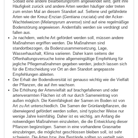
Sobald eine andere Bearbeitungsform angewendet wird, geht ihre
Häufigkeit zurück und andere Arten werden häufiger oder treten
zum ersten Mal an diesem Standort auf. Seltene und gefährdete
Arten wie der Kreuz‑Enzian (
Gentiana cruciata
) und der Acker-
Wachtelweizen (
Melampyrum arvense
) sind auf eine regelmäßige
Bodenstörung angewiesen. Andernfalls werden sie verdrängt und
fallen aus.
Je nachdem, welche Art gefördert werden soll, müssen andere
Maßnahmen ergriffen werden. Die Maßnahmen sind
standortbezogen, da Bodenzusammensetzung, Lage,
Wasserhaushalt, Klima variieren. Daher kann seitens der
Offenhaltungsversuche keine allgemeingültige Empfehlung für
jegliche Pflegemaßnahmen gegeben werden, jedoch lassen sich
für die Entscheidung vor Ort an den Standort angepasste
Empfehlungen ableiten.
Der Erhalt der Bodendiversität ist genauso wichtig wie die Vielfalt
der Pflanzen, die auf ihm wachsen.
Die Erhöhung der Artenvielfalt auf brachgefallenen und oder
artenverarmten Flächen ist oft nur durch Sameneintrag von
außen möglich. Die Keimfähigkeit der Samen im Boden ist von
Art zu Art unterschiedlich. Die Samen der Grünlandpflanzen, die
überwiegend gefördert werden sollen, sind typischer Weise nur
wenige Jahre keimfähig. Daher ist es wichtig, am Anfang die
notwendigen Maßnahmen einzuleiten, die die Entwicklung dieser
Pflanzen begünstigen. Samen in eine vorhandene Grasnarbe
einzubringen, die möglichst geschlossen bleiben soll, ist sehr
schwierig. Die Arten bzw. ihre Bestände sollten so verteilt sein,