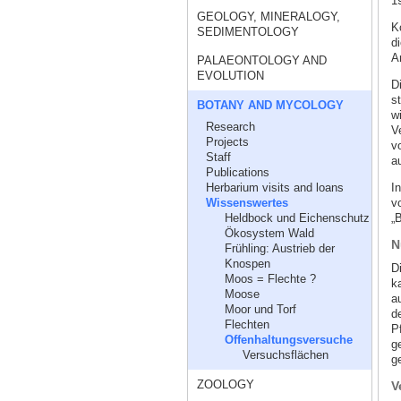
1
GEOLOGY, MINERALOGY,
K
SEDIMENTOLOGY
d
A
PALAEONTOLOGY AND
EVOLUTION
D
s
BOTANY AND MYCOLOGY
w
Research
V
Projects
v
Staff
a
Publications
I
Herbarium visits and loans
v
Wissenswertes
„
Heldbock und Eichenschutz
Ökosystem Wald
N
Frühling: Austrieb der
Knospen
D
Moos = Flechte ?
k
Moose
a
Moor und Torf
d
Flechten
P
Offenhaltungsversuche
g
Versuchsflächen
g
ZOOLOGY
V