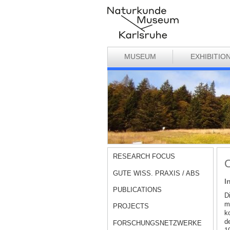
MUSEUM
EXHIBITIO
RESEARCH FOCUS
O
GUTE WISS. PRAXIS / ABS
I
PUBLICATIONS
D
m
PROJECTS
k
d
FORSCHUNGSNETZWERKE