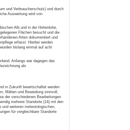
aum und Verbraucherschutz) und durch
iche Auswertung wird von
bischen Alb und in der Hohenlohe,
n gelegenen Flächen besucht und die
vorhandenen Arten dokumentiert und
enpflege erfasst. Hierbei werden
wurden bislang einmal auf acht
ünland. Anfangs war dagegen das
 Bezeichnung als
d in Zukunft bewirtschaftet werden
hen, Mähen und Beweidung sinnvoll,
isse der verschiedenen Bearbeitungen
wendig mehrere Standorte (14) mit den
p und weiteren meteorologischen,
ngen für vergleichbare Standorte