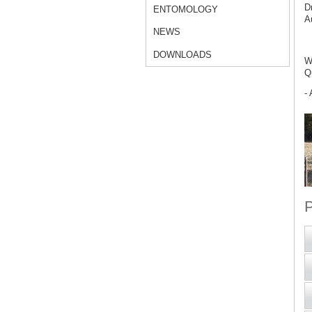
D
ENTOMOLOGY
A
NEWS
DOWNLOADS
W
Q
- 