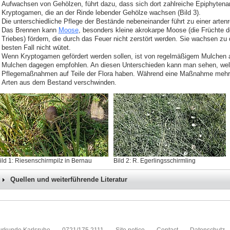
Aufwachsen von Gehölzen, führt dazu, dass sich dort zahlreiche Epiphytenar
Kryptogamen, die an der Rinde lebender Gehölze wachsen (Bild 3).
Die unterschiedliche Pflege der Bestände nebeneinander führt zu einer artenr
Das Brennen kann
Moose
, besonders kleine akrokarpe Moose (die Früchte 
Triebes) fördern, die durch das Feuer nicht zerstört werden. Sie wachsen z
besten Fall nicht wütet.
Wenn Kryptogamen gefördert werden sollen, ist von regelmäßigem Mulchen a
Mulchen dagegen empfohlen. An diesen Unterschieden kann man sehen, wel
Pflegemaßnahmen auf Teile der Flora haben. Während eine Maßnahme mehrere
Arten aus dem Bestand verschwinden.
ild 1: Riesenschirmpilz in Bernau
Bild 2: R. Egerlingsschirmling
Quellen und weiterführende Literatur