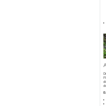
A
D
F
d
d
E