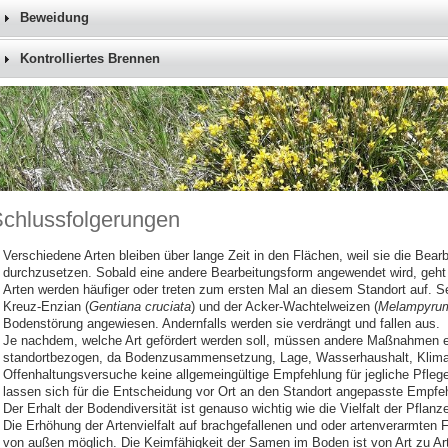
Beweidung
Kontrolliertes Brennen
chlussfolgerungen
Verschiedene Arten bleiben über lange Zeit in den Flächen, weil sie die Bea
durchzusetzen. Sobald eine andere Bearbeitungsform angewendet wird, geht 
Arten werden häufiger oder treten zum ersten Mal an diesem Standort auf. Se
Kreuz‑Enzian (
Gentiana cruciata
) und der Acker-Wachtelweizen (
Melampyrum
Bodenstörung angewiesen. Andernfalls werden sie verdrängt und fallen aus.
Je nachdem, welche Art gefördert werden soll, müssen andere Maßnahmen e
standortbezogen, da Bodenzusammensetzung, Lage, Wasserhaushalt, Klima v
Offenhaltungsversuche keine allgemeingültige Empfehlung für jegliche Pf
lassen sich für die Entscheidung vor Ort an den Standort angepasste Empfeh
Der Erhalt der Bodendiversität ist genauso wichtig wie die Vielfalt der Pflan
Die Erhöhung der Artenvielfalt auf brachgefallenen und oder artenverarmten 
von außen möglich. Die Keimfähigkeit der Samen im Boden ist von Art zu Art