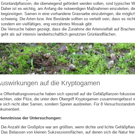
Grünlandpflanzen, die überwiegend gefördert werden sollen, sind typischer W
Daher ist es wichtig, am Anfang die notwendigen Maßnahmen einzuleiten, die
begünstigen. Samen in eine vorhandene Grasnarbe einzubringen, die möglichs
schwierig. Die Arten bzw. ihre Bestände sollten so verteilt sein, dass es nich
sondern ein vielfältiges, eng verzahntes Mosaik gibt.
Die Versuche haben gezeigt, dass die Zunahme der Artenvielfalt auf Brachen 
geht
als auf intensiv landwirtschaftlich genutzten Grünlandflächen.
uswirkungen auf die Kryptogamen
ie Offenhaltungsversuche haben sich speziell auf die Gefäßpflanzen fokussier
lechten, oder Pilze, die unter dem Obergriff Kryptogamen zusammengefasst w
ie sich nicht über Samen, sondern Sporen ausbreiten. Für 8 Versuchsstandor
okumentiert.
rkenntnisse der Untersuchungen:
Die Anzahl der Großpilze war am größten, wenn dichte und lichte Gefäßpflanz
Das Belassen von kleinen Sukzessionsflächen, auf denen sich die Natur frei