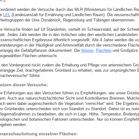
975.
oordiniert werden die Versuche durch das MLR (Ministerium für Ländlichen R
ie
LEL
(Landesanstalt für Ernährung und Ländlichen Raum). Die wissenschaftl
rbeitsgruppen der Unis Osnabrück, Regensburg und Tübingen übernommen.
ie Versuche finden auf 14 Standorten, verteilt im Schwarzwald, auf der Schwä
tatt. Jedes Jahr werden die in den östlichen oder den westlichen Landesteile
issenschaftlichen Ergebnisse öffentlich vorgestellt. Alle 4 Jahre werden die 
eränderungen in der Häufigkeit und Artenvielfalt durch die verschiedene Fläch
orrangig die Gefäßpflanzen dokumentiert. Die
Moose
,
Flechten
und Großpilze 
usgewählten Flächen untersucht.
n den Vordergrund rückt zudem die Erhaltung und Pflege von artenreichem Gr
orrangige Ziel, brachgefallenes Grünland zu erhalten, was zur ursprünglichen
Bracheversuche“ führte.
utzen dieser Versuche:
ie Erfahrungen aus den Versuchen führen zu Empfehlungen, wie unser Grünlan
ann. Auch aus naturschutzfachlicher Sicht sind Kontrolliertes Brennen, Mulc
uch wenn dabei augenscheinlich die Vegetation “vernichtet“ wird. Die Ergebn
es Grünlandes unterscheiden sich von Standort zu Standort. Daher ist es not
flegemaßnahmen zu bearbeiten, die sich in Lage, Höhe, Temperatur, Bodenty
eologischen und botanischen Faktoren unterscheiden. Nur so können Empfehlu
egeben werden.
eranschaulichung einzelner Flächen: