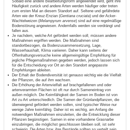
Sobald eine andere Bearbeitungsform angewendet wird, geht ihre
Häufigkeit zurück und andere Arten werden häufiger oder treten
zum ersten Mal an diesem Standort auf. Seltene und gefährdete
Arten wie der Kreuz‑Enzian (
Gentiana cruciata
) und der Acker-
Wachtelweizen (
Melampyrum arvense
) sind auf eine regelmäßige
Bodenstörung angewiesen. Andernfalls werden sie verdrängt und
fallen aus.
Je nachdem, welche Art gefördert werden soll, müssen andere
Maßnahmen ergriffen werden. Die Maßnahmen sind
standortbezogen, da Bodenzusammensetzung, Lage,
Wasserhaushalt, Klima variieren. Daher kann seitens der
Offenhaltungsversuche keine allgemeingültige Empfehlung für
jegliche Pflegemaßnahmen gegeben werden, jedoch lassen sich
für die Entscheidung vor Ort an den Standort angepasste
Empfehlungen ableiten.
Der Erhalt der Bodendiversität ist genauso wichtig wie die Vielfalt
der Pflanzen, die auf ihm wachsen.
Die Erhöhung der Artenvielfalt auf brachgefallenen und oder
artenverarmten Flächen ist oft nur durch Sameneintrag von
außen möglich. Die Keimfähigkeit der Samen im Boden ist von
Art zu Art unterschiedlich. Die Samen der Grünlandpflanzen, die
überwiegend gefördert werden sollen, sind typischer Weise nur
wenige Jahre keimfähig. Daher ist es wichtig, am Anfang die
notwendigen Maßnahmen einzuleiten, die die Entwicklung dieser
Pflanzen begünstigen. Samen in eine vorhandene Grasnarbe
einzubringen, die möglichst geschlossen bleiben soll, ist sehr
schwierig. Die Arten bzw. ihre Bestände sollten so verteilt sein,