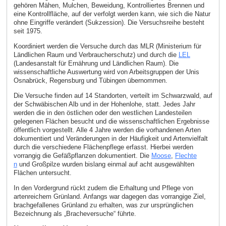
gehören Mähen, Mulchen, Beweidung, Kontrolliertes Brennen und
eine Kontrollfläche, auf der verfolgt werden kann, wie sich die Natur
ohne Eingriffe verändert (Sukzession). Die Versuchsreihe besteht
seit 1975.
Koordiniert werden die Versuche durch das MLR (Ministerium für
Ländlichen Raum und Verbraucherschutz) und durch die
LEL
(Landesanstalt für Ernährung und Ländlichen Raum). Die
wissenschaftliche Auswertung wird von Arbeitsgruppen der Unis
Osnabrück, Regensburg und Tübingen übernommen.
Die Versuche finden auf 14 Standorten, verteilt im Schwarzwald, auf
der Schwäbischen Alb und in der Hohenlohe, statt. Jedes Jahr
werden die in den östlichen oder den westlichen Landesteilen
gelegenen Flächen besucht und die wissenschaftlichen Ergebnisse
öffentlich vorgestellt. Alle 4 Jahre werden die vorhandenen Arten
dokumentiert und Veränderungen in der Häufigkeit und Artenvielfalt
durch die verschiedene Flächenpflege erfasst. Hierbei werden
vorrangig die Gefäßpflanzen dokumentiert. Die
Moose
,
Flechte
n
und Großpilze wurden bislang einmal auf acht ausgewählten
Flächen untersucht.
In den Vordergrund rückt zudem die Erhaltung und Pflege von
artenreichem Grünland. Anfangs war dagegen das vorrangige Ziel,
brachgefallenes Grünland zu erhalten, was zur ursprünglichen
Bezeichnung als „Bracheversuche“ führte.