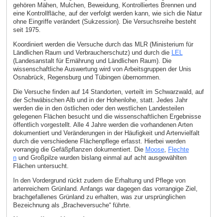
gehören Mähen, Mulchen, Beweidung, Kontrolliertes Brennen und
eine Kontrollfläche, auf der verfolgt werden kann, wie sich die Natur
ohne Eingriffe verändert (Sukzession). Die Versuchsreihe besteht
seit 1975.
Koordiniert werden die Versuche durch das MLR (Ministerium für
Ländlichen Raum und Verbraucherschutz) und durch die
LEL
(Landesanstalt für Ernährung und Ländlichen Raum). Die
wissenschaftliche Auswertung wird von Arbeitsgruppen der Unis
Osnabrück, Regensburg und Tübingen übernommen.
Die Versuche finden auf 14 Standorten, verteilt im Schwarzwald, auf
der Schwäbischen Alb und in der Hohenlohe, statt. Jedes Jahr
werden die in den östlichen oder den westlichen Landesteilen
gelegenen Flächen besucht und die wissenschaftlichen Ergebnisse
öffentlich vorgestellt. Alle 4 Jahre werden die vorhandenen Arten
dokumentiert und Veränderungen in der Häufigkeit und Artenvielfalt
durch die verschiedene Flächenpflege erfasst. Hierbei werden
vorrangig die Gefäßpflanzen dokumentiert. Die
Moose
,
Flechte
n
und Großpilze wurden bislang einmal auf acht ausgewählten
Flächen untersucht.
In den Vordergrund rückt zudem die Erhaltung und Pflege von
artenreichem Grünland. Anfangs war dagegen das vorrangige Ziel,
brachgefallenes Grünland zu erhalten, was zur ursprünglichen
Bezeichnung als „Bracheversuche“ führte.