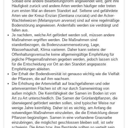
Sobald eine andere Bearbeitungsform angewendet wird, geht ihre
Häufigkeit zurück und andere Arten werden häufiger oder treten
zum ersten Mal an diesem Standort auf. Seltene und gefährdete
Arten wie der Kreuz‑Enzian (
Gentiana cruciata
) und der Acker-
Wachtelweizen (
Melampyrum arvense
) sind auf eine regelmäßige
Bodenstörung angewiesen. Andernfalls werden sie verdrängt und
fallen aus.
Je nachdem, welche Art gefördert werden soll, müssen andere
Maßnahmen ergriffen werden. Die Maßnahmen sind
standortbezogen, da Bodenzusammensetzung, Lage,
Wasserhaushalt, Klima variieren. Daher kann seitens der
Offenhaltungsversuche keine allgemeingültige Empfehlung für
jegliche Pflegemaßnahmen gegeben werden, jedoch lassen sich
für die Entscheidung vor Ort an den Standort angepasste
Empfehlungen ableiten.
Der Erhalt der Bodendiversität ist genauso wichtig wie die Vielfalt
der Pflanzen, die auf ihm wachsen.
Die Erhöhung der Artenvielfalt auf brachgefallenen und oder
artenverarmten Flächen ist oft nur durch Sameneintrag von
außen möglich. Die Keimfähigkeit der Samen im Boden ist von
Art zu Art unterschiedlich. Die Samen der Grünlandpflanzen, die
überwiegend gefördert werden sollen, sind typischer Weise nur
wenige Jahre keimfähig. Daher ist es wichtig, am Anfang die
notwendigen Maßnahmen einzuleiten, die die Entwicklung dieser
Pflanzen begünstigen. Samen in eine vorhandene Grasnarbe
einzubringen, die möglichst geschlossen bleiben soll, ist sehr
schwierig. Die Arten bzw. ihre Bestände sollten so verteilt sein,