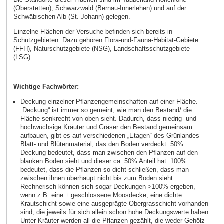
(Oberstetten), Schwarzwald (Bernau-Innerlehen) und auf der
Schwäbischen Alb (St. Johann) gelegen.
Einzelne Flächen der Versuche befinden sich bereits in
Schutzgebieten. Dazu gehören Flora-und-Fauna-Habitat-Gebiete
(FFH), Naturschutzgebiete (NSG), Landschaftsschutzgebiete
(LSG).
Wichtige Fachwörter:
Deckung einzelner Pflanzengemeinschaften auf einer Fläche.
„Deckung“ ist immer so gemeint, wie man den Bestand/ die
Fläche senkrecht von oben sieht. Dadurch, dass niedrig- und
hochwüchsige Kräuter und Gräser den Bestand gemeinsam
aufbauen, gibt es auf verschiedenen „Etagen“ des Grünlandes
Blatt- und Blütenmaterial, das den Boden verdeckt. 50%
Deckung bedeutet, dass man zwischen den Pflanzen auf den
blanken Boden sieht und dieser ca. 50% Anteil hat. 100%
bedeutet, dass die Pflanzen so dicht schließen, dass man
zwischen ihnen überhaupt nicht bis zum Boden sieht.
Rechnerisch können sich sogar Deckungen >100% ergeben,
wenn z.B. eine ± geschlossene Moosdecke, eine dichte
Krautschicht sowie eine ausgeprägte Obergrasschicht vorhanden
sind, die jeweils für sich allein schon hohe Deckungswerte haben.
Unter Kräuter werden all die Pflanzen gezählt, die weder Gehölz