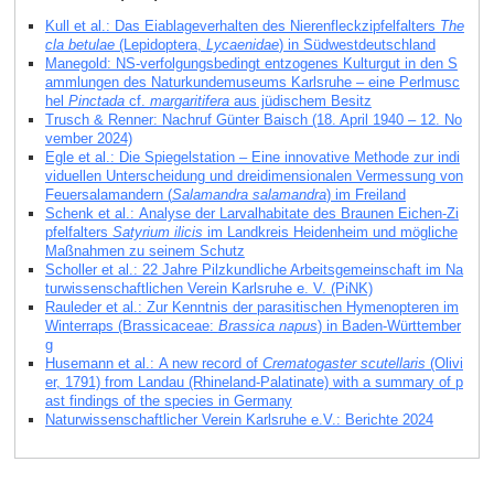
Kull et al.: Das Eiablageverhalten des Nierenfleckzipfelfalters
The
cla betulae
(Lepidoptera,
Lycaenidae
) in Südwestdeutschland
Manegold: NS-verfolgungsbedingt entzogenes Kulturgut in den S
ammlungen des Naturkundemuseums Karlsruhe – eine Perlmusc
hel
Pinctada
cf.
margaritifera
aus jüdischem Besitz
Trusch & Renner: Nachruf Günter Baisch (18. April 1940 – 12. No
vember 2024)
Egle et al.: Die Spiegelstation – Eine innovative Methode zur indi
viduellen Unterscheidung und dreidimensionalen Vermessung von
Feuersalamandern (
Salamandra salamandra
) im Freiland
Schenk et al.: Analyse der Larvalhabitate des Braunen Eichen-Zi
pfelfalters
Satyrium ilicis
im Landkreis Heidenheim und mögliche
Maßnahmen zu seinem Schutz
Scholler et al.: 22 Jahre Pilzkundliche Arbeitsgemeinschaft im Na
turwissenschaftlichen Verein Karlsruhe e. V. (PiNK)
Rauleder et al.: Zur Kenntnis der parasitischen Hymenopteren im
Winterraps (Brassicaceae:
Brassica napus
) in Baden-Württember
g
Husemann et al.: A new record of
Crematogaster scutellaris
(Olivi
er, 1791) from Landau (Rhineland-Palatinate) with a summary of p
ast findings of the species in Germany
Naturwissenschaftlicher Verein Karlsruhe e.V.: Berichte 2024