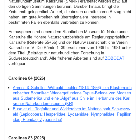
Naturkundemuseum Karlsruhe (SMNK) erarbeitet wurden bzw. auf
den dortigen Sammlungen beruhen. Darüber hinaus bringt die
Zeitschrift gelegentlich Artikel, die diesen unmittelbaren Bezug nicht
haben, um gute Arbeiten mit überregionalem Interesse in
bestimmten Fällen ebenfalls verbreiten zu können.
Herausgeber sind neben dem Staatlichen Museum für Naturkunde
Karlsruhe die Höhere Naturschutzbehörde am Regierungspräsidium
Karlsruhe (Referate 55+56) und der Naturwissenschaftliche Verein
Karlsruhe e. V. Die Bände 1–39 erschienen von 1936 bis 1981 unter
dem Titel „Beiträge zur naturkundlichen Forschung in
Südwestdeutschland“. Alle früheren Arbeiten sind auf
ZOBODAT
verfügbar.
Carolinea 84 (2026)
Ahrens & Scholler: Willibald Lechler (1814–1856), ein Klosterreich
enbacher Botaniker: Wiedergefundene Typus-Belege von Moosen
aus Südamerika und eine „Alge“ aus Chile im Herbarium des Karl
sruher Naturkundemuseums (KR)
Buse et al.: Tagfalter und Widderchen im Nationalpark Schwarzw
ald (Lepidoptera: Hesperiidae, Lycaenidae, Nymphalidae, Papilion
idae, Pieridae, Zygaenidae)
Carolinea 83 (2025)