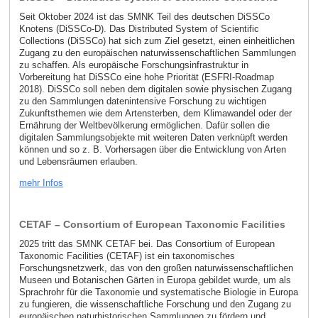
Seit Oktober 2024 ist das SMNK Teil des deutschen DiSSCo
Knotens (DiSSCo-D). Das Distributed System of Scientific
Collections (DiSSCo) hat sich zum Ziel gesetzt, einen einheitlichen
Zugang zu den europäischen naturwissenschaftlichen Sammlungen
zu schaffen. Als europäische Forschungsinfrastruktur in
Vorbereitung hat DiSSCo eine hohe Priorität (ESFRI-Roadmap
2018). DiSSCo soll neben dem digitalen sowie physischen Zugang
zu den Sammlungen datenintensive Forschung zu wichtigen
Zukunftsthemen wie dem Artensterben, dem Klimawandel oder der
Ernährung der Weltbevölkerung ermöglichen. Dafür sollen die
digitalen Sammlungsobjekte mit weiteren Daten verknüpft werden
können und so z. B. Vorhersagen über die Entwicklung von Arten
und Lebensräumen erlauben.
mehr Infos
CETAF – Consortium of European Taxonomic Facilities
2025 tritt das SMNK CETAF bei. Das Consortium of European
Taxonomic Facilities (CETAF) ist ein taxonomisches
Forschungsnetzwerk, das von den großen naturwissenschaftlichen
Museen und Botanischen Gärten in Europa gebildet wurde, um als
Sprachrohr für die Taxonomie und systematische Biologie in Europa
zu fungieren, die wissenschaftliche Forschung und den Zugang zu
europäischen naturhistorischen Sammlungen zu fördern und