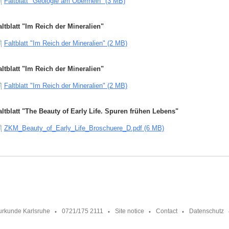
Faltblatt "Geologie am Oberrhein" (3 MB)
altblatt "Im Reich der Mineralien"
Faltblatt "Im Reich der Mineralien" (2 MB)
altblatt "Im Reich der Mineralien"
Faltblatt "Im Reich der Mineralien" (2 MB)
altblatt "The Beauty of Early Life. Spuren frühen Lebens"
ZKM_Beauty_of_Early_Life_Broschuere_D.pdf (6 MB)
urkunde Karlsruhe
0721/175 2111
Site notice
Contact
Datenschutz