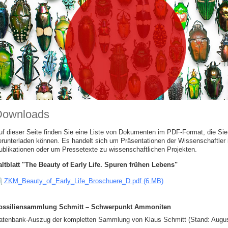
Downloads
uf dieser Seite finden Sie eine Liste von Dokumenten im PDF-Format, die Sie 
erunterladen können. Es handelt sich um Präsentationen der Wissenschaftler
ublikationen oder um Pressetexte zu wissenschaftlichen Projekten.
altblatt "The Beauty of Early Life. Spuren frühen Lebens"
ZKM_Beauty_of_Early_Life_Broschuere_D.pdf (6 MB)
ossiliensammlung Schmitt – Schwerpunkt Ammoniten
atenbank-Auszug der kompletten Sammlung von Klaus Schmitt (Stand: Augus