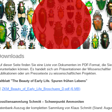
Downloads
uf dieser Seite finden Sie eine Liste von Dokumenten im PDF-Format, die Sie 
erunterladen können. Es handelt sich um Präsentationen der Wissenschaftler
ublikationen oder um Pressetexte zu wissenschaftlichen Projekten.
altblatt "The Beauty of Early Life. Spuren frühen Lebens"
ZKM_Beauty_of_Early_Life_Broschuere_D.pdf (6 MB)
ossiliensammlung Schmitt – Schwerpunkt Ammoniten
atenbank-Auszug der kompletten Sammlung von Klaus Schmitt (Stand: Augus