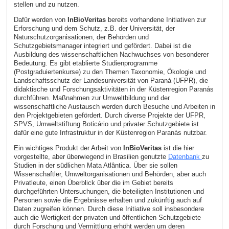
stellen und zu nutzen.
Dafür werden von
InBioVeritas
bereits vorhandene Initiativen zur
Erforschung und dem Schutz, z.B. der Universität, der
Naturschutzorganisationen, der Behörden und
Schutzgebietsmanager integriert und gefördert. Dabei ist die
Ausbildung des wissenschaftlichen Nachwuchses von besonderer
Bedeutung. Es gibt etablierte Studienprogramme
(Postgraduiertenkurse) zu den Themen Taxonomie, Ökologie und
Landschaftsschutz der Landesuniversität von Paraná (UFPR), die
didaktische und Forschungsaktivitäten in der Küstenregion Paranás
durchführen. Maßnahmen zur Umweltbildung und der
wissenschaftliche Austausch werden durch Besuche und Arbeiten in
den Projektgebieten gefördert. Durch diverse Projekte der UFPR,
SPVS, Umweltstiftung Boticário und privater Schutzgebiete ist
dafür eine gute Infrastruktur in der Küstenregion Paranás nutzbar.
Ein wichtiges Produkt der Arbeit von
InBioVeritas
ist die hier
vorgestellte, aber überwiegend in Brasilien genutzte
Datenbank
zu
Studien in der südlichen Mata Atlântica. Über sie sollen
Wissenschaftler, Umweltorganisationen und Behörden, aber auch
Privatleute, einen Überblick über die im Gebiet bereits
durchgeführten Untersuchungen, die beteiligten Institutionen und
Personen sowie die Ergebnisse erhalten und zukünftig auch auf
Daten zugreifen können. Durch diese Initiative soll insbesondere
auch die Wertigkeit der privaten und öffentlichen Schutzgebiete
durch Forschung und Vermittlung erhöht werden um deren