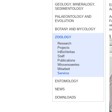
GEOLOGY, MINERALOGY,
E
SEDIMENTOLOGY
Au
A
PALAEONTOLOGY AND
F
EVOLUTION
w
BOTANY AND MYCOLOGY
i
ZOOLOGY
Research
Projects
InBioVeritas
Staff
Publications
Wissenswertes
Mitarbeit
Service
ENTOMOLOGY
NEWS
DOWNLOADS