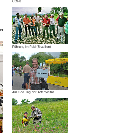
COP8
er
Führung im Feld (Brasilien)
Am Geo-Tag-der-Artenvielfalt