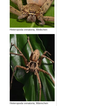
Heteropoda venatoria, Weibchen
Heteropoda venatoria, Männchen