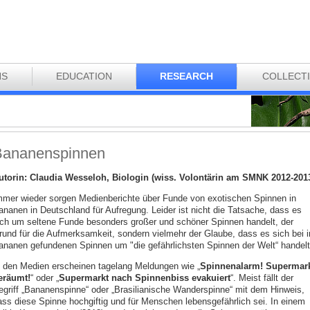
NS
EDUCATION
RESEARCH
COLLECT
Bananenspinnen
utorin: Claudia Wesseloh, Biologin (wiss. Volontärin am SMNK 2012-201
mmer wieder sorgen Medienberichte über Funde von exotischen Spinnen in
ananen in Deutschland für Aufregung. Leider ist nicht die Tatsache, dass es
ich um seltene Funde besonders großer und schöner Spinnen handelt, der
rund für die Aufmerksamkeit, sondern vielmehr der Glaube, dass es sich bei i
ananen gefundenen Spinnen um "die gefährlichsten Spinnen der Welt“ handelt
n den Medien erscheinen tagelang Meldungen wie „
Spinnenalarm! Supermar
eräumt!
“ oder „
Supermarkt nach Spinnenbiss evakuiert
“. Meist fällt der
egriff „Bananenspinne“ oder „Brasilianische Wanderspinne“ mit dem Hinweis,
ass diese Spinne hochgiftig und für Menschen lebensgefährlich sei. In einem