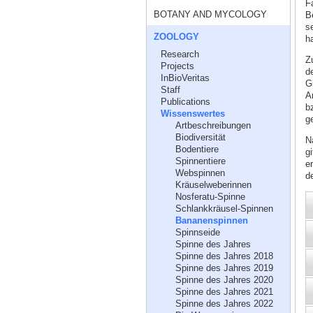
F
BOTANY AND MYCOLOGY
B
s
ZOOLOGY
ha
Research
Z
Projects
de
InBioVeritas
G
Staff
A
Publications
b
Wissenswertes
g
Artbeschreibungen
Biodiversität
N
Bodentiere
gi
Spinnentiere
e
Webspinnen
d
Kräuselweberinnen
Nosferatu-Spinne
Schlankkräusel-Spinnen
Bananenspinnen
Spinnseide
Spinne des Jahres
Spinne des Jahres 2018
Spinne des Jahres 2019
Spinne des Jahres 2020
Spinne des Jahres 2021
Spinne des Jahres 2022