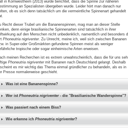
all in Kornwestheim (2013) wurde berichtet, dass die Spinne zur näheren
estimmung an Spezialisten übergeben wurde. Leider hört man danach nur
elten, ob es sich denn tatsächlich um die vermeintliche Spinnenart gehandelt
t.
u Recht dieser Trubel um die Bananenspinnen, mag man an dieser Stelle
nken, denn einige brasilianische Spinnenarten sind tatsächlich in ihrer
iftwirkung auf den Menschen nicht unbedenklich, namentlich und besonders d
rt
Phoneutria nigriventer
. Zu Unrecht, meine ich, weil sich zwischen Bananen
zw. in Super-oder Großmärkten gefundene Spinnen meist als weniger
efährliche tropische oder sogar einheimische Arten erweisen.
ach meinen Recherchen ist es extrem unwahrscheinlich, dass die für uns seh
ftige
Phoneutria nigriventer
mit Bananen nach Deutschland gelangt. Deshalb
rscheint es mir wichtig das Thema einmal gründlicher zu behandeln, als es in
er Presse normalerweise geschieht.
Was ist eine Bananenspinne?
Wer ist
Phoneutria nigriventer
- die "Brasilianische Wanderspinne"?
Was passiert nach einem Biss?
Wie erkenne ich
Phoneutria nigriventer
?