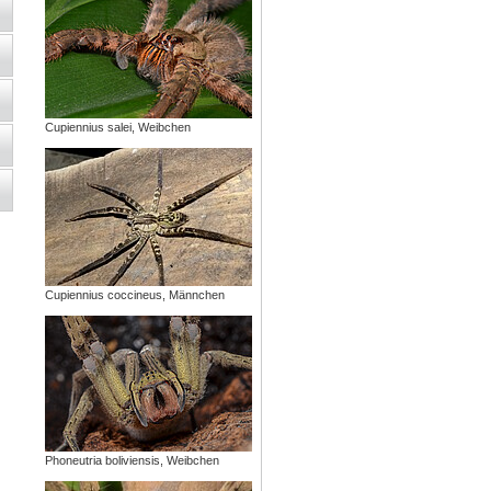
Cupiennius salei, Weibchen
Cupiennius coccineus, Männchen
Phoneutria boliviensis, Weibchen