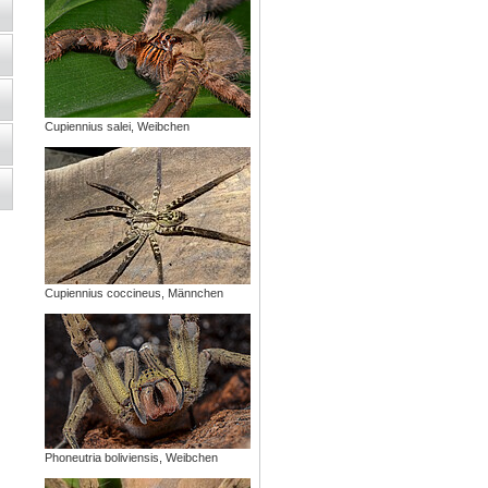
Cupiennius salei, Weibchen
Cupiennius coccineus, Männchen
Phoneutria boliviensis, Weibchen