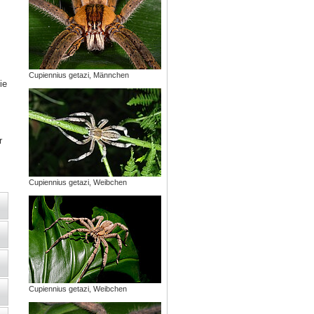
Cupiennius getazi, Männchen
ie
r
Cupiennius getazi, Weibchen
Cupiennius getazi, Weibchen