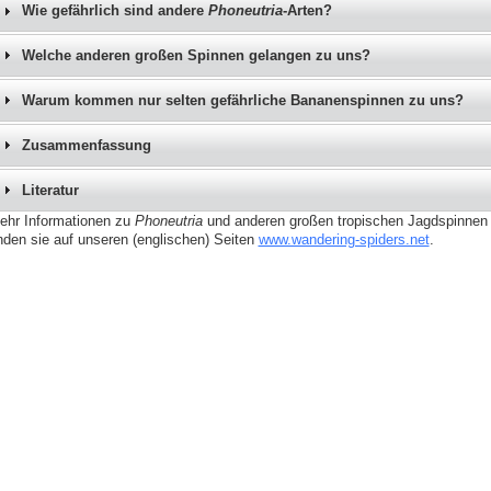
Wie gefährlich sind andere
Phoneutria
-Arten?
Welche anderen großen Spinnen gelangen zu uns?
Warum kommen nur selten gefährliche Bananenspinnen zu uns?
Zusammenfassung
Literatur
ehr Informationen zu
Phoneutria
und anderen großen tropischen Jagdspinnen
inden sie auf unseren (englischen) Seiten
www.wandering-spiders.net
.