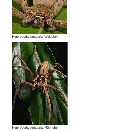
Heteropoda venatoria, Weibchen
Heteropoda venatoria, Männchen