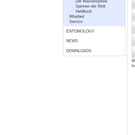
Die Wasserspinne
Spinnen der Welt
Heldbock
Mitarbeit
Service
ENTOMOLOGY
NEWS
DOWNLOADS
M
f