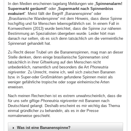
In den Medien erscheinen tagelang Meldungen wie „
Spinnenalarm!
Supermarkt geräumt!
“ oder „
Supermarkt nach Spinnenbiss
evakuiert
“. Meist fällt der Begriff „Bananenspinne“ oder
„Brasilianische Wanderspinne“ mit dem Hinweis, dass diese Spinne
hochgiftig und für Menschen lebensgefährlich sei. In einem Fall in
Kornwestheim (2013) wurde berichtet, dass die Spinne zur näheren
Bestimmung an Spezialisten übergeben wurde. Leider hört man
danach nur selten, ob es sich denn tatsächlich um die vermeintliche
Spinnenart gehandelt hat.
Zu Recht dieser Trubel um die Bananenspinnen, mag man an dieser
Stelle denken, denn einige brasilianische Spinnenarten sind
tatsächlich in ihrer Giftwirkung auf den Menschen nicht
unbedenklich, namentlich und besonders die Art
Phoneutria
nigriventer
. Zu Unrecht, meine ich, weil sich zwischen Bananen
bzw. in Super-oder Großmärkten gefundene Spinnen meist als
weniger gefährliche tropische oder sogar einheimische Arten
erweisen.
Nach meinen Recherchen ist es extrem unwahrscheinlich, dass die
für uns sehr giftige
Phoneutria nigriventer
mit Bananen nach
Deutschland gelangt. Deshalb erscheint es mir wichtig das Thema
einmal gründlicher zu behandeln, als es in der Presse
normalerweise geschieht.
Was ist eine Bananenspinne?