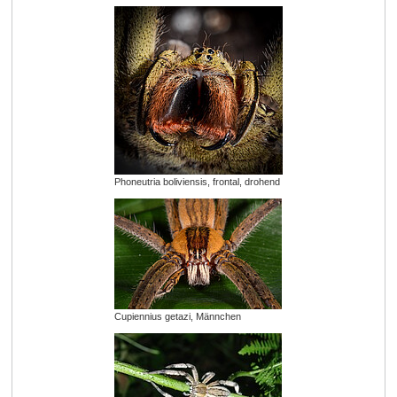
Phoneutria boliviensis, frontal, drohend
Cupiennius getazi, Männchen