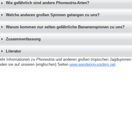
Wie gefährlich sind andere
Phoneutria
-Arten?
Welche anderen großen Spinnen gelangen zu uns?
Warum kommen nur selten gefährliche Bananenspinnen zu uns?
Zusammenfassung
Literatur
ehr Informationen zu
Phoneutria
und anderen großen tropischen Jagdspinnen
inden sie auf unseren (englischen) Seiten
www.wandering-spiders.net
.