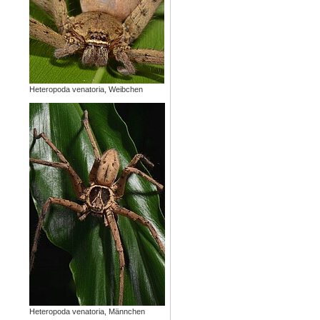
Heteropoda venatoria, Weibchen
Heteropoda venatoria, Männchen