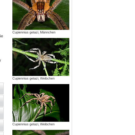
Cupiennius getazi, Männchen
ie
r
Cupiennius getazi, Weibchen
Cupiennius getazi, Weibchen