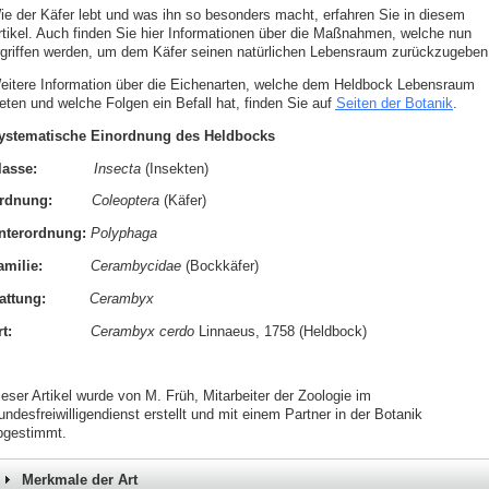
ie der Käfer lebt und was ihn so besonders macht, erfahren Sie in diesem
rtikel. Auch finden Sie hier Informationen über die Maßnahmen, welche nun
rgriffen werden, um dem Käfer seinen natürlichen Lebensraum zurückzugeben
eitere Information über die Eichenarten, welche dem Heldbock Lebensraum
ieten und welche Folgen ein Befall hat, finden Sie auf
Seiten der Botanik
.
ystematische Einordnung des Heldbocks
lasse:
Insecta
(Insekten)
Ordnung:
Coleoptera
(Käfer)
nterordnung:
Polyphaga
amilie:
Cerambycidae
(Bockkäfer)
attung:
Cerambyx
t:
Cerambyx cerdo
Linnaeus, 1758 (Heldbock)
ieser Artikel wurde von M. Früh, Mitarbeiter der Zoologie im
ndesfreiwilligendienst erstellt und mit einem Partner in der Botanik
bgestimmt.
Merkmale der Art