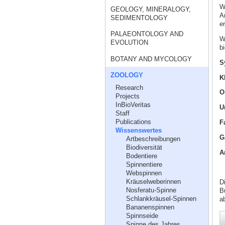
W
GEOLOGY, MINERALOGY,
A
SEDIMENTOLOGY
e
PALAEONTOLOGY AND
W
EVOLUTION
b
BOTANY AND MYCOLOGY
S
ZOOLOGY
K
Research
Projects
InBioVeritas
U
Staff
Publications
F
Wissenswertes
G
Artbeschreibungen
Biodiversität
Ar
Bodentiere
Spinnentiere
Webspinnen
Kräuselweberinnen
D
Nosferatu-Spinne
Bu
Schlankkräusel-Spinnen
a
Bananenspinnen
Spinnseide
Spinne des Jahres