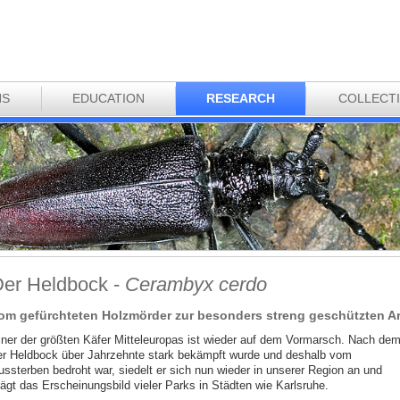
NS
EDUCATION
RESEARCH
COLLECT
er Heldbock -
Cerambyx cerdo
om gefürchteten Holzmörder zur besonders streng geschützten Ar
iner der größten Käfer Mitteleuropas ist wieder auf dem Vormarsch. Nach de
er Heldbock über Jahrzehnte stark bekämpft wurde und deshalb vom
ussterben bedroht war, siedelt er sich nun wieder in unserer Region an und
rägt das Erscheinungsbild vieler Parks in Städten wie Karlsruhe.