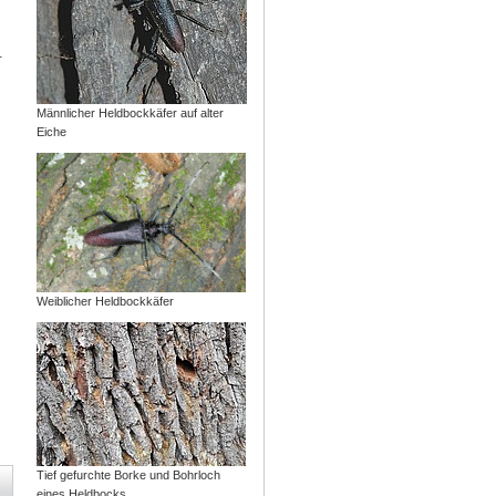
.
Männlicher Heldbockkäfer auf alter
Eiche
Weiblicher Heldbockkäfer
Tief gefurchte Borke und Bohrloch
eines Heldbocks