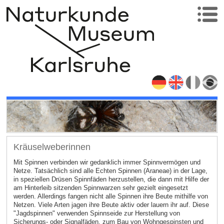
Kräuselweberinnen
Mit Spinnen verbinden wir gedanklich immer Spinnvermögen und
Netze. Tatsächlich sind alle Echten Spinnen (Araneae) in der Lage,
in speziellen Drüsen Spinnfäden herzustellen, die dann mit Hilfe der
am Hinterleib sitzenden Spinnwarzen sehr gezielt eingesetzt
werden. Allerdings fangen nicht alle Spinnen ihre Beute mithilfe von
Netzen. Viele Arten jagen ihre Beute aktiv oder lauern ihr auf. Diese
"Jagdspinnen" verwenden Spinnseide zur Herstellung von
Sicherungs- oder Signalfäden, zum Bau von Wohngespinsten und