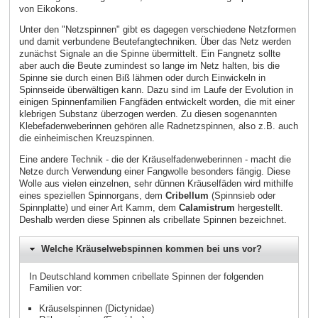
von Eikokons.
Unter den "Netzspinnen" gibt es dagegen verschiedene Netzformen
und damit verbundene Beutefangtechniken. Über das Netz werden
zunächst Signale an die Spinne übermittelt. Ein Fangnetz sollte
aber auch die Beute zumindest so lange im Netz halten, bis die
Spinne sie durch einen Biß lähmen oder durch Einwickeln in
Spinnseide überwältigen kann. Dazu sind im Laufe der Evolution in
einigen Spinnenfamilien Fangfäden entwickelt worden, die mit einer
klebrigen Substanz überzogen werden. Zu diesen sogenannten
Klebefadenweberinnen gehören alle Radnetzspinnen, also z.B. auch
die einheimischen Kreuzspinnen.
Eine andere Technik - die der Kräuselfadenweberinnen - macht die
Netze durch Verwendung einer Fangwolle besonders fängig. Diese
Wolle aus vielen einzelnen, sehr dünnen Kräuselfäden wird mithilfe
eines speziellen Spinnorgans, dem
Cribellum
(Spinnsieb oder
Spinnplatte) und einer Art Kamm, dem
Calamistrum
hergestellt.
Deshalb werden diese Spinnen als cribellate Spinnen bezeichnet.
Welche Kräuselwebspinnen kommen bei uns vor?
In Deutschland kommen cribellate Spinnen der folgenden
Familien vor:
Kräuselspinnen (Dictynidae)