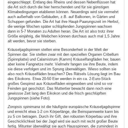
eingeschleppt. Entlang des Rheins und dessen Nebenflüssen hat
die Art sich durch die hier herrschenden und für sie günstigen
Klimabedingungen etablieren können. Neuerdings wird sie vermehrt
auch außerhalb von Gebäuden, z.B. auf Balkonen, in Gärten und
Schuppen gefunden. Die Art hat ihre Haupt-Paarungszeit im Herbst,
die wenige Wochen später schlüpfenden Jungspinnen wachsen
dann in 5-7 Monaten zu Adulten heran. Die Art ist also trotz ihrer
Größe einjährig, die Weibchen können durchaus auch mal 1,5 Jahre
alt werden, bevor sie sterben.
Kräuseljagdspinnen stellen eine Besonderheit in der Welt der
Spinnen dar. Sie stellen zwar mit den speziellen Organen Cribellum
(Spinnplatte) und Calamistrum (Kamm) Kräuselfangfäden her, bauen
aber keine Fangnetze mehr. Vielmehr fangen sie ihre Beute, indem
sie diese verfolgen und im Sprung überwältigen. Wieso sollten sie
also noch Kräuselfäden brauchen? Des Rätsels Lösung liegt im Bau
des Eikokons. Etwa 20-50 Eier werden in ein ca. 2-Euro-Stück
großes Gespinst aus Kräuselfäden eingewoben und sind so vor
Feinden gut geschützt. Das Muttertier bewacht dann noch eine
gewissse Zeit lang den Eikokon und die frisch geschlüpften
Jungspinnen (siehe Foto).
Zoropsis spinimana
ist die häufigste europäische Kräuseljagdspinne
und erreicht etwa 1-2 cm Körperlänge, die Beinspannweite kann bis
zu 5 cm betragen. Durch ihr Gift, den robusten Körperbau und ihre
Geschicklichkeit bei der Jagd wird sie auch mit recht großer Beute
fertig. Mitunter überwältigt sie auch Hausspinnen, die zumindest in