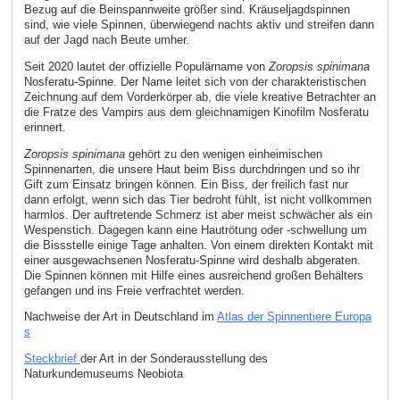
Bezug auf die Beinspannweite größer sind. Kräuseljagdspinnen
sind, wie viele Spinnen, überwiegend nachts aktiv und streifen dann
auf der Jagd nach Beute umher.
Seit 2020 lautet der offizielle Populärname von
Zoropsis spinimana
Nosferatu-Spinne. Der Name leitet sich von der charakteristischen
Zeichnung auf dem Vorderkörper ab, die viele kreative Betrachter an
die Fratze des Vampirs aus dem gleichnamigen Kinofilm Nosferatu
erinnert.
Zoropsis spinimana
gehört zu den wenigen einheimischen
Spinnenarten, die unsere Haut beim Biss durchdringen und so ihr
Gift zum Einsatz bringen können. Ein Biss, der freilich fast nur
dann erfolgt, wenn sich das Tier bedroht fühlt, ist nicht vollkommen
harmlos. Der auftretende Schmerz ist aber meist schwächer als ein
Wespenstich. Dagegen kann eine Hautrötung oder -schwellung um
die Bissstelle einige Tage anhalten. Von einem direkten Kontakt mit
einer ausgewachsenen Nosferatu-Spinne wird deshalb abgeraten.
Die Spinnen können mit Hilfe eines ausreichend großen Behälters
gefangen und ins Freie verfrachtet werden.
Nachweise der Art in Deutschland im
Atlas der Spinnentiere Europa
s
Steckbrief
der Art in der Sonderausstellung des
Naturkundemuseums Neobiota