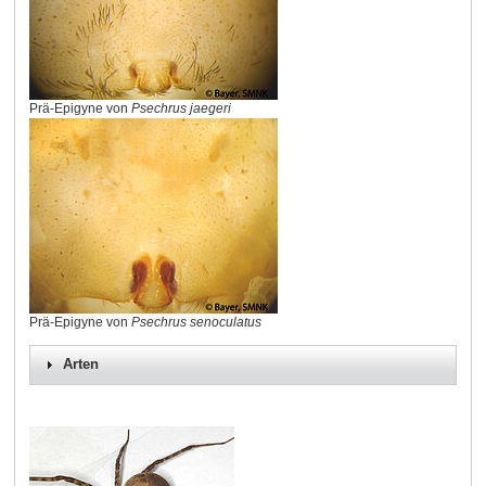
Prä-Epigyne von
Psechrus jaegeri
Prä-Epigyne von
Psechrus senoculatus
Arten