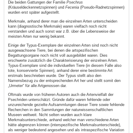
Die beiden Gattungen der Familie
Psechrus
(Kräuseldeckennetzspinnen) und
Fecenia
(Pseudo-Radnetzspinnen)
wurden erst später aufgestellt.
Merkmale, anhand derer man die einzelnen Arten unterscheiden
kann (diagnostische Merkmale) waren vielfach noch nicht
verstanden und auch sonst war z.B. über die Lebensweise der
meisten Arten nur wenig bekannt.
Einige der Typus-Exemplare der einzelnen Arten sind noch nicht
ausgewachsene Tiere, bei denen die artspezifischen
Begattungsorgane noch nicht voll ausgebildet waren. Dies
erschwerte zusätzlich die Charakterisierung der einzelnen Arten.
Typus-Exemplare sind die individuellen Tiere (in diesem Falle also
tote, konservierte Spinnen), anhand derer eine bestimmte Art
erstmals beschrieben wurde. Der Typus stellt also den
Namensbezug zu der entsprechenden Art her und stellt somit den
„Urmeter“ für alle Artgenossen dar.
Oftmals wurde von früheren Autoren auch die Artenvielfalt der
Psechriden unterschätzt. Gründe dafür waren fehlende oder
unzureichende gezielte Aufsammlungen dieser Tiere sowie fehlende
Recherchen in den Sammlungen der naturwissenschaftlichen
Museen weltweit. Nicht selten wurden auch klare
Merkmalsunterschiede, anhand welcher man verschiedene Arten
hätte abgrenzen können (interspezifische Merkmalsunterschiede),
als weniger bedeutend angesehen und als intraspezifische Variation