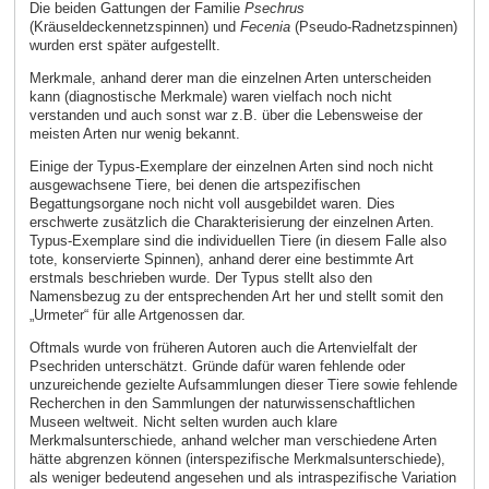
Die beiden Gattungen der Familie
Psechrus
(Kräuseldeckennetzspinnen) und
Fecenia
(Pseudo-Radnetzspinnen)
wurden erst später aufgestellt.
Merkmale, anhand derer man die einzelnen Arten unterscheiden
kann (diagnostische Merkmale) waren vielfach noch nicht
verstanden und auch sonst war z.B. über die Lebensweise der
meisten Arten nur wenig bekannt.
Einige der Typus-Exemplare der einzelnen Arten sind noch nicht
ausgewachsene Tiere, bei denen die artspezifischen
Begattungsorgane noch nicht voll ausgebildet waren. Dies
erschwerte zusätzlich die Charakterisierung der einzelnen Arten.
Typus-Exemplare sind die individuellen Tiere (in diesem Falle also
tote, konservierte Spinnen), anhand derer eine bestimmte Art
erstmals beschrieben wurde. Der Typus stellt also den
Namensbezug zu der entsprechenden Art her und stellt somit den
„Urmeter“ für alle Artgenossen dar.
Oftmals wurde von früheren Autoren auch die Artenvielfalt der
Psechriden unterschätzt. Gründe dafür waren fehlende oder
unzureichende gezielte Aufsammlungen dieser Tiere sowie fehlende
Recherchen in den Sammlungen der naturwissenschaftlichen
Museen weltweit. Nicht selten wurden auch klare
Merkmalsunterschiede, anhand welcher man verschiedene Arten
hätte abgrenzen können (interspezifische Merkmalsunterschiede),
als weniger bedeutend angesehen und als intraspezifische Variation