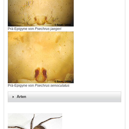
Prä-Epigyne von
Psechrus jaegeri
Prä-Epigyne von
Psechrus senoculatus
Arten