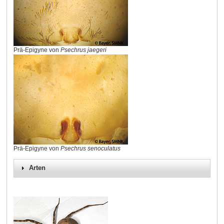
Prä-Epigyne von
Psechrus jaegeri
Prä-Epigyne von
Psechrus senoculatus
Arten