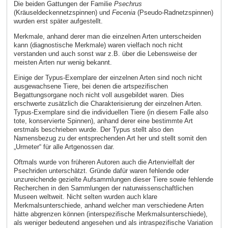
Die beiden Gattungen der Familie
Psechrus
(Kräuseldeckennetzspinnen) und
Fecenia
(Pseudo-Radnetzspinnen)
wurden erst später aufgestellt.
Merkmale, anhand derer man die einzelnen Arten unterscheiden
kann (diagnostische Merkmale) waren vielfach noch nicht
verstanden und auch sonst war z.B. über die Lebensweise der
meisten Arten nur wenig bekannt.
Einige der Typus-Exemplare der einzelnen Arten sind noch nicht
ausgewachsene Tiere, bei denen die artspezifischen
Begattungsorgane noch nicht voll ausgebildet waren. Dies
erschwerte zusätzlich die Charakterisierung der einzelnen Arten.
Typus-Exemplare sind die individuellen Tiere (in diesem Falle also
tote, konservierte Spinnen), anhand derer eine bestimmte Art
erstmals beschrieben wurde. Der Typus stellt also den
Namensbezug zu der entsprechenden Art her und stellt somit den
„Urmeter“ für alle Artgenossen dar.
Oftmals wurde von früheren Autoren auch die Artenvielfalt der
Psechriden unterschätzt. Gründe dafür waren fehlende oder
unzureichende gezielte Aufsammlungen dieser Tiere sowie fehlende
Recherchen in den Sammlungen der naturwissenschaftlichen
Museen weltweit. Nicht selten wurden auch klare
Merkmalsunterschiede, anhand welcher man verschiedene Arten
hätte abgrenzen können (interspezifische Merkmalsunterschiede),
als weniger bedeutend angesehen und als intraspezifische Variation