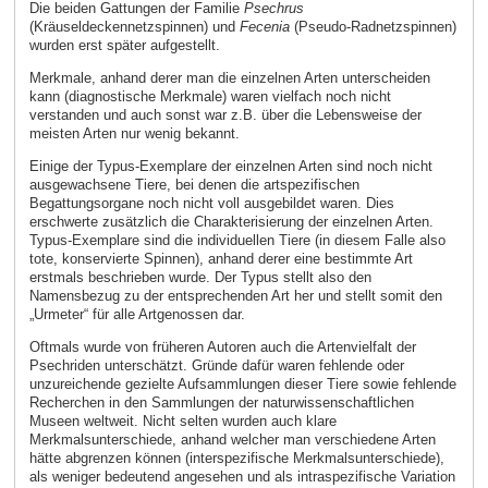
Die beiden Gattungen der Familie
Psechrus
(Kräuseldeckennetzspinnen) und
Fecenia
(Pseudo-Radnetzspinnen)
wurden erst später aufgestellt.
Merkmale, anhand derer man die einzelnen Arten unterscheiden
kann (diagnostische Merkmale) waren vielfach noch nicht
verstanden und auch sonst war z.B. über die Lebensweise der
meisten Arten nur wenig bekannt.
Einige der Typus-Exemplare der einzelnen Arten sind noch nicht
ausgewachsene Tiere, bei denen die artspezifischen
Begattungsorgane noch nicht voll ausgebildet waren. Dies
erschwerte zusätzlich die Charakterisierung der einzelnen Arten.
Typus-Exemplare sind die individuellen Tiere (in diesem Falle also
tote, konservierte Spinnen), anhand derer eine bestimmte Art
erstmals beschrieben wurde. Der Typus stellt also den
Namensbezug zu der entsprechenden Art her und stellt somit den
„Urmeter“ für alle Artgenossen dar.
Oftmals wurde von früheren Autoren auch die Artenvielfalt der
Psechriden unterschätzt. Gründe dafür waren fehlende oder
unzureichende gezielte Aufsammlungen dieser Tiere sowie fehlende
Recherchen in den Sammlungen der naturwissenschaftlichen
Museen weltweit. Nicht selten wurden auch klare
Merkmalsunterschiede, anhand welcher man verschiedene Arten
hätte abgrenzen können (interspezifische Merkmalsunterschiede),
als weniger bedeutend angesehen und als intraspezifische Variation