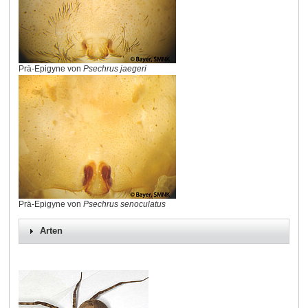
Prä-Epigyne von
Psechrus jaegeri
Prä-Epigyne von
Psechrus senoculatus
Arten