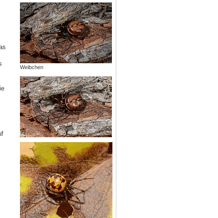
as
s
Weibchen
ie
uf