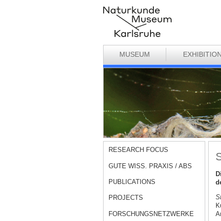
MUSEUM
EXHIBITIO
RESEARCH FOCUS
S
GUTE WISS. PRAXIS / ABS
D
PUBLICATIONS
d
S
PROJECTS
K
FORSCHUNGSNETZWERKE
A