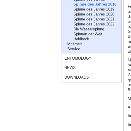
Spinne des Jahres 2018
F
Spinne des Jahres 2019
u
Spinne des Jahres 2020
d
Spinne des Jahres 2021
e
Spinne des Jahres 2022
h
Die Wasserspinne
G
Spinnen der Welt
B
Heldbock
m
Mitarbeit
a
Service
üb
ENTOMOLOGY
M
m
NEWS
am
G
DOWNLOADS
g
u
B
M
A
I
I