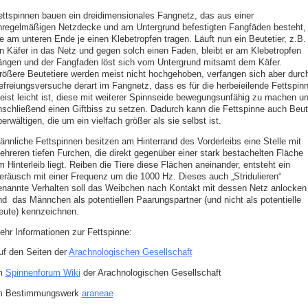
ettspinnen bauen ein dreidimensionales Fangnetz, das aus einer
nregelmäßigen Netzdecke und am Untergrund befestigten Fangfäden besteht,
ie am unteren Ende je einen Klebetropfen tragen. Läuft nun ein Beutetier, z.B.
in Käfer in das Netz und gegen solch einen Faden, bleibt er am Klebetropfen
ängen und der Fangfaden löst sich vom Untergrund mitsamt dem Käfer.
rößere Beutetiere werden meist nicht hochgehoben, verfangen sich aber durc
efreiungsversuche derart im Fangnetz, dass es für die herbeieilende Fettspin
eist leicht ist, diese mit weiterer Spinnseide bewegungsunfähig zu machen u
nschließend einen Giftbiss zu setzen. Dadurch kann die Fettspinne auch Beu
erwältigen, die um ein vielfach größer als sie selbst ist.
ännliche Fettspinnen besitzen am Hinterrand des Vorderleibs eine Stelle mit
ehreren tiefen Furchen, die direkt gegenüber einer stark bestachelten Fläche
 Hinterleib liegt. Reiben die Tiere diese Flächen aneinander, entsteht ein
eräusch mit einer Frequenz um die 1000 Hz. Dieses auch „Stridulieren“
enannte Verhalten soll das Weibchen nach Kontakt mit dessen Netz anlocken
nd das Männchen als potentiellen Paarungspartner (und nicht als potentielle
eute) kennzeichnen.
ehr Informationen zur Fettspinne:
uf den Seiten der
Arachnologischen Gesellschaft
m
Spinnenforum Wiki
der Arachnologischen Gesellschaft
m Bestimmungswerk
araneae