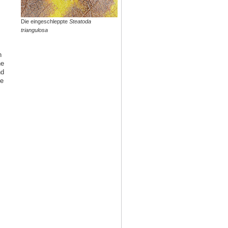
Die eingeschleppte
Steatoda
triangulosa
h
ne
nd
te