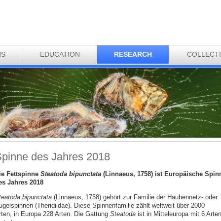
NS
EDUCATION
RESEARCH
COLLECT
pinne des Jahres 2018
ie Fettspinne
Steatoda bipunctata
(Linnaeus, 1758) ist Europäische Spin
es Jahres 2018
teatoda bipunctata
(Linnaeus, 1758) gehört zur Familie der Haubennetz- oder
ugelspinnen (Theridiidae). Diese Spinnenfamilie zählt weltweit über 2000
rten, in Europa 228 Arten. Die Gattung
Steatoda
ist in Mitteleuropa mit 6 Arte