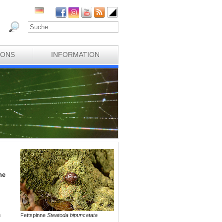
IONS
INFORMATION
ne
n
Fettspinne
Steatoda bipuncatata