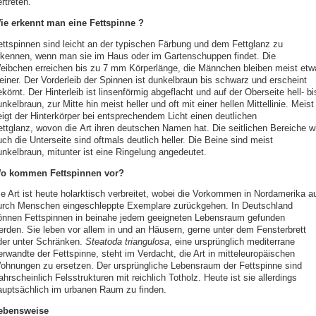
rtreten.
ie erkennt man eine Fettspinne ?
ettspinnen sind leicht an der typischen Färbung und dem Fettglanz zu
rkennen, wenn man sie im Haus oder im Gartenschuppen findet. Die
eibchen erreichen bis zu 7 mm Körperlänge, die Männchen bleiben meist etw
leiner. Der Vorderleib der Spinnen ist dunkelbraun bis schwarz und erscheint
körnt. Der Hinterleib ist linsenförmig abgeflacht und auf der Oberseite hell- bi
nkelbraun, zur Mitte hin meist heller und oft mit einer hellen Mittellinie. Meist
eigt der Hinterkörper bei entsprechendem Licht einen deutlichen
ettglanz, wovon die Art ihren deutschen Namen hat. Die seitlichen Bereiche w
ch die Unterseite sind oftmals deutlich heller. Die Beine sind meist
unkelbraun, mitunter ist eine Ringelung angedeutet.
o kommen Fettspinnen vor?
ie Art ist heute holarktisch verbreitet, wobei die Vorkommen in Nordamerika a
urch Menschen eingeschleppte Exemplare zurückgehen. In Deutschland
önnen Fettspinnen in beinahe jedem geeigneten Lebensraum gefunden
erden. Sie leben vor allem in und an Häusern, gerne unter dem Fensterbrett
der unter Schränken.
Steatoda triangulosa
, eine ursprünglich mediterrane
erwandte der Fettspinne, steht im Verdacht, die Art in mitteleuropäischen
ohnungen zu ersetzen. Der ursprüngliche Lebensraum der Fettspinne sind
hrscheinlich Felsstrukturen mit reichlich Totholz. Heute ist sie allerdings
auptsächlich im urbanen Raum zu finden.
ebensweise