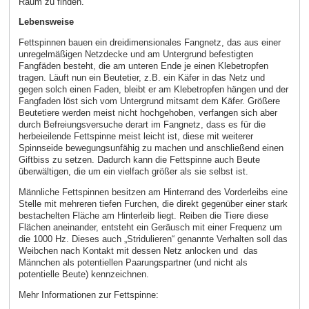
Raum zu finden.
Lebensweise
Fettspinnen bauen ein dreidimensionales Fangnetz, das aus einer
unregelmäßigen Netzdecke und am Untergrund befestigten
Fangfäden besteht, die am unteren Ende je einen Klebetropfen
tragen. Läuft nun ein Beutetier, z.B. ein Käfer in das Netz und
gegen solch einen Faden, bleibt er am Klebetropfen hängen und der
Fangfaden löst sich vom Untergrund mitsamt dem Käfer. Größere
Beutetiere werden meist nicht hochgehoben, verfangen sich aber
durch Befreiungsversuche derart im Fangnetz, dass es für die
herbeieilende Fettspinne meist leicht ist, diese mit weiterer
Spinnseide bewegungsunfähig zu machen und anschließend einen
Giftbiss zu setzen. Dadurch kann die Fettspinne auch Beute
überwältigen, die um ein vielfach größer als sie selbst ist.
Männliche Fettspinnen besitzen am Hinterrand des Vorderleibs eine
Stelle mit mehreren tiefen Furchen, die direkt gegenüber einer stark
bestachelten Fläche am Hinterleib liegt. Reiben die Tiere diese
Flächen aneinander, entsteht ein Geräusch mit einer Frequenz um
die 1000 Hz. Dieses auch „Stridulieren“ genannte Verhalten soll das
Weibchen nach Kontakt mit dessen Netz anlocken und das
Männchen als potentiellen Paarungspartner (und nicht als
potentielle Beute) kennzeichnen.
Mehr Informationen zur Fettspinne: