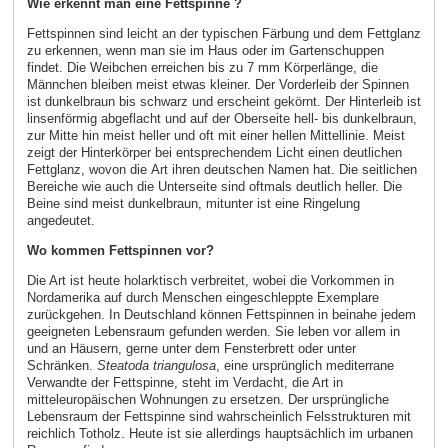
Wie erkennt man eine Fettspinne ?
Fettspinnen sind leicht an der typischen Färbung und dem Fettglanz
zu erkennen, wenn man sie im Haus oder im Gartenschuppen
findet. Die Weibchen erreichen bis zu 7 mm Körperlänge, die
Männchen bleiben meist etwas kleiner. Der Vorderleib der Spinnen
ist dunkelbraun bis schwarz und erscheint gekörnt. Der Hinterleib ist
linsenförmig abgeflacht und auf der Oberseite hell- bis dunkelbraun,
zur Mitte hin meist heller und oft mit einer hellen Mittellinie. Meist
zeigt der Hinterkörper bei entsprechendem Licht einen deutlichen
Fettglanz, wovon die Art ihren deutschen Namen hat. Die seitlichen
Bereiche wie auch die Unterseite sind oftmals deutlich heller. Die
Beine sind meist dunkelbraun, mitunter ist eine Ringelung
angedeutet.
Wo kommen Fettspinnen vor?
Die Art ist heute holarktisch verbreitet, wobei die Vorkommen in
Nordamerika auf durch Menschen eingeschleppte Exemplare
zurückgehen. In Deutschland können Fettspinnen in beinahe jedem
geeigneten Lebensraum gefunden werden. Sie leben vor allem in
und an Häusern, gerne unter dem Fensterbrett oder unter
Schränken.
Steatoda triangulosa
, eine ursprünglich mediterrane
Verwandte der Fettspinne, steht im Verdacht, die Art in
mitteleuropäischen Wohnungen zu ersetzen. Der ursprüngliche
Lebensraum der Fettspinne sind wahrscheinlich Felsstrukturen mit
reichlich Totholz. Heute ist sie allerdings hauptsächlich im urbanen