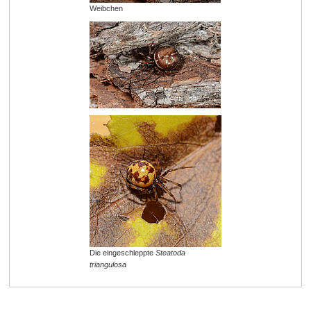
Weibchen
Die eingeschleppte
Steatoda
triangulosa