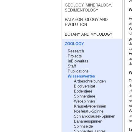
ve
GEOLOGY, MINERALOGY,
W
SEDIMENTOLOGY
F
PALAEONTOLOGY AND
e
EVOLUTION
W
k
BOTANY AND MYCOLOGY
ge
du
ZOOLOGY
z
Research
F
Projects
au
InBioVeritas
d
Staff
Publications
W
Wissenswertes
D
Artbeschreibungen
d
Biodiversität
k
Bodentiere
w
Spinnentiere
o
Webspinnen
V
Kräuselweberinnen
W
Nosferatu-Spinne
wa
Schlankkräusel-Spinnen
h
Bananenspinnen
Spinnseide
L
Spinne des Jahres