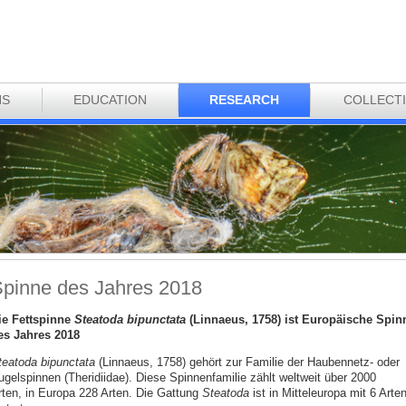
NS
EDUCATION
RESEARCH
COLLECT
pinne des Jahres 2018
ie Fettspinne
Steatoda bipunctata
(Linnaeus, 1758) ist Europäische Spin
es Jahres 2018
teatoda bipunctata
(Linnaeus, 1758) gehört zur Familie der Haubennetz- oder
ugelspinnen (Theridiidae). Diese Spinnenfamilie zählt weltweit über 2000
rten, in Europa 228 Arten. Die Gattung
Steatoda
ist in Mitteleuropa mit 6 Arte