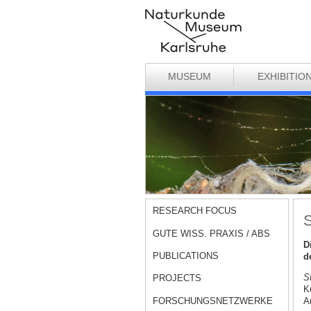
MUSEUM
EXHIBITIO
RESEARCH FOCUS
S
GUTE WISS. PRAXIS / ABS
D
PUBLICATIONS
d
S
PROJECTS
K
FORSCHUNGSNETZWERKE
A