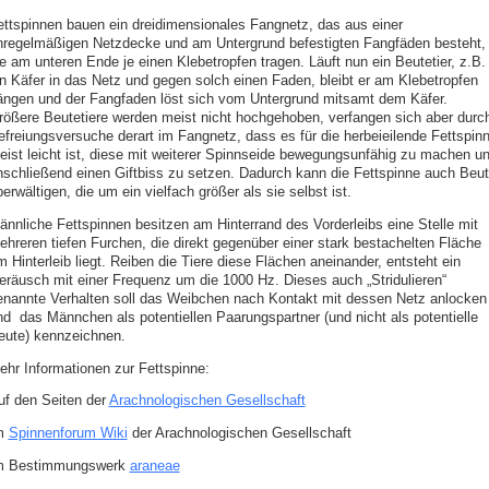
ettspinnen bauen ein dreidimensionales Fangnetz, das aus einer
nregelmäßigen Netzdecke und am Untergrund befestigten Fangfäden besteht,
ie am unteren Ende je einen Klebetropfen tragen. Läuft nun ein Beutetier, z.B.
in Käfer in das Netz und gegen solch einen Faden, bleibt er am Klebetropfen
ängen und der Fangfaden löst sich vom Untergrund mitsamt dem Käfer.
rößere Beutetiere werden meist nicht hochgehoben, verfangen sich aber durc
efreiungsversuche derart im Fangnetz, dass es für die herbeieilende Fettspin
eist leicht ist, diese mit weiterer Spinnseide bewegungsunfähig zu machen u
nschließend einen Giftbiss zu setzen. Dadurch kann die Fettspinne auch Beu
erwältigen, die um ein vielfach größer als sie selbst ist.
ännliche Fettspinnen besitzen am Hinterrand des Vorderleibs eine Stelle mit
ehreren tiefen Furchen, die direkt gegenüber einer stark bestachelten Fläche
 Hinterleib liegt. Reiben die Tiere diese Flächen aneinander, entsteht ein
eräusch mit einer Frequenz um die 1000 Hz. Dieses auch „Stridulieren“
enannte Verhalten soll das Weibchen nach Kontakt mit dessen Netz anlocken
nd das Männchen als potentiellen Paarungspartner (und nicht als potentielle
eute) kennzeichnen.
ehr Informationen zur Fettspinne:
uf den Seiten der
Arachnologischen Gesellschaft
m
Spinnenforum Wiki
der Arachnologischen Gesellschaft
m Bestimmungswerk
araneae