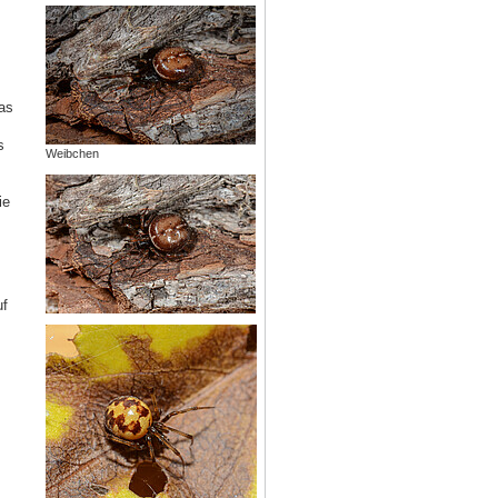
as
s
Weibchen
ie
uf