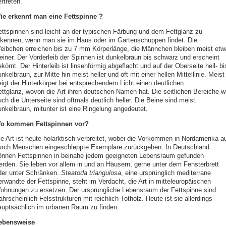
rtreten.
ie erkennt man eine Fettspinne ?
ettspinnen sind leicht an der typischen Färbung und dem Fettglanz zu
rkennen, wenn man sie im Haus oder im Gartenschuppen findet. Die
eibchen erreichen bis zu 7 mm Körperlänge, die Männchen bleiben meist etw
leiner. Der Vorderleib der Spinnen ist dunkelbraun bis schwarz und erscheint
körnt. Der Hinterleib ist linsenförmig abgeflacht und auf der Oberseite hell- bi
nkelbraun, zur Mitte hin meist heller und oft mit einer hellen Mittellinie. Meist
eigt der Hinterkörper bei entsprechendem Licht einen deutlichen
ettglanz, wovon die Art ihren deutschen Namen hat. Die seitlichen Bereiche w
ch die Unterseite sind oftmals deutlich heller. Die Beine sind meist
unkelbraun, mitunter ist eine Ringelung angedeutet.
o kommen Fettspinnen vor?
ie Art ist heute holarktisch verbreitet, wobei die Vorkommen in Nordamerika a
urch Menschen eingeschleppte Exemplare zurückgehen. In Deutschland
önnen Fettspinnen in beinahe jedem geeigneten Lebensraum gefunden
erden. Sie leben vor allem in und an Häusern, gerne unter dem Fensterbrett
der unter Schränken.
Steatoda triangulosa
, eine ursprünglich mediterrane
erwandte der Fettspinne, steht im Verdacht, die Art in mitteleuropäischen
ohnungen zu ersetzen. Der ursprüngliche Lebensraum der Fettspinne sind
hrscheinlich Felsstrukturen mit reichlich Totholz. Heute ist sie allerdings
auptsächlich im urbanen Raum zu finden.
ebensweise