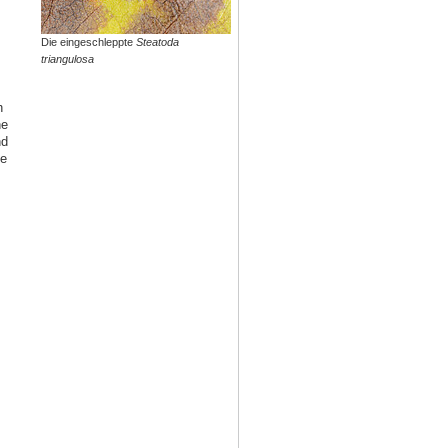
Die eingeschleppte
Steatoda
triangulosa
h
ne
nd
te