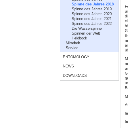
Spinne des Jahres 2018
F
Spinne des Jahres 2019
u
Spinne des Jahres 2020
d
Spinne des Jahres 2021
e
Spinne des Jahres 2022
h
Die Wasserspinne
G
Spinnen der Welt
B
Heldbock
m
Mitarbeit
a
Service
üb
ENTOMOLOGY
M
m
NEWS
am
G
DOWNLOADS
g
u
B
M
A
I
I