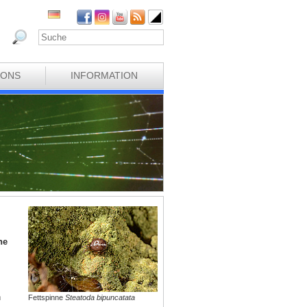
IONS
INFORMATION
ne
n
Fettspinne
Steatoda bipuncatata